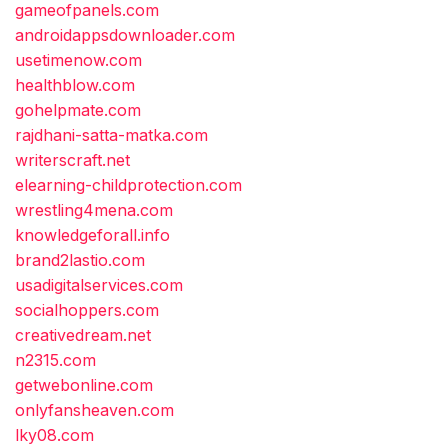
gameofpanels.com
androidappsdownloader.com
usetimenow.com
healthblow.com
gohelpmate.com
rajdhani-satta-matka.com
writerscraft.net
elearning-childprotection.com
wrestling4mena.com
knowledgeforall.info
brand2lastio.com
usadigitalservices.com
socialhoppers.com
creativedream.net
n2315.com
getwebonline.com
onlyfansheaven.com
lky08.com