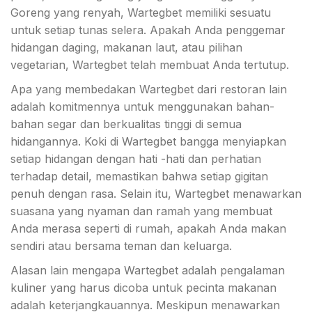
Goreng yang renyah, Wartegbet memiliki sesuatu
untuk setiap tunas selera. Apakah Anda penggemar
hidangan daging, makanan laut, atau pilihan
vegetarian, Wartegbet telah membuat Anda tertutup.
Apa yang membedakan Wartegbet dari restoran lain
adalah komitmennya untuk menggunakan bahan-
bahan segar dan berkualitas tinggi di semua
hidangannya. Koki di Wartegbet bangga menyiapkan
setiap hidangan dengan hati -hati dan perhatian
terhadap detail, memastikan bahwa setiap gigitan
penuh dengan rasa. Selain itu, Wartegbet menawarkan
suasana yang nyaman dan ramah yang membuat
Anda merasa seperti di rumah, apakah Anda makan
sendiri atau bersama teman dan keluarga.
Alasan lain mengapa Wartegbet adalah pengalaman
kuliner yang harus dicoba untuk pecinta makanan
adalah keterjangkauannya. Meskipun menawarkan