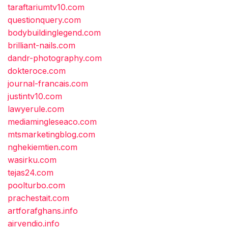
taraftariumtv10.com
questionquery.com
bodybuildinglegend.com
brilliant-nails.com
dandr-photography.com
dokteroce.com
journal-francais.com
justintv10.com
lawyerule.com
mediamingleseaco.com
mtsmarketingblog.com
nghekiemtien.com
wasirku.com
tejas24.com
poolturbo.com
prachestait.com
artforafghans.info
airvendio.info