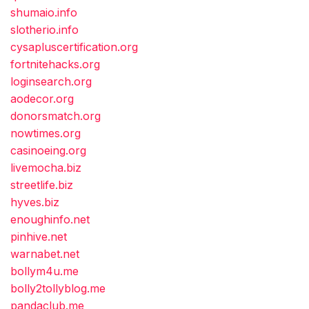
shumaio.info
slotherio.info
cysapluscertification.org
fortnitehacks.org
loginsearch.org
aodecor.org
donorsmatch.org
nowtimes.org
casinoeing.org
livemocha.biz
streetlife.biz
hyves.biz
enoughinfo.net
pinhive.net
warnabet.net
bollym4u.me
bolly2tollyblog.me
pandaclub.me