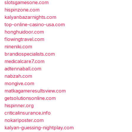
slotsgamesone.com
hispinzone.com
kalyanbazarnights.com
top-online-casino-usa.com
honghuidoor.com
flowingtravel.com
nineniki.com
brandiospecialists.com
medicalcare7.com
adtennaball.com
nabzah.com
mongive.com
matkagameresultsview.com
getsolutionsonline.com
hispinner.org
criticalinsurance.info
nokariposter.com
kalyan-guessing-nightplay.com