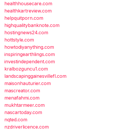
healthhousecare.com
healthkartreview.com
helpquitporn.com
highqualitybanknote.com
hostingnews24.com
hottstyle.com
howtodiyanything.com
inspiringearthlings.com
investindependent.com
kralbozguncu1.com
landscapinggainesvillefl.com
maisonhauturier.com
mascreator.com
menafahmi.com
mukhtarmeer.com
nascartoday.com
nqted.com
nzdriverlicence.com