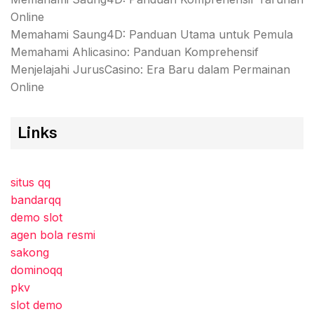
Online
Memahami Saung4D: Panduan Utama untuk Pemula
Memahami Ahlicasino: Panduan Komprehensif
Menjelajahi JurusCasino: Era Baru dalam Permainan
Online
Links
situs qq
bandarqq
demo slot
agen bola resmi
sakong
dominoqq
pkv
slot demo