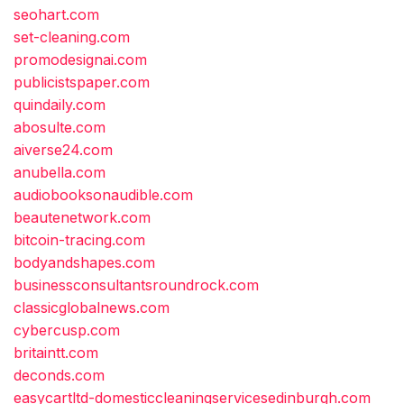
seohart.com
set-cleaning.com
promodesignai.com
publicistspaper.com
quindaily.com
abosulte.com
aiverse24.com
anubella.com
audiobooksonaudible.com
beautenetwork.com
bitcoin-tracing.com
bodyandshapes.com
businessconsultantsroundrock.com
classicglobalnews.com
cybercusp.com
britaintt.com
deconds.com
easycartltd-domesticcleaningservicesedinburgh.com