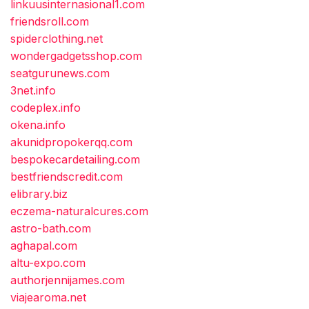
linkuusinternasional1.com
friendsroll.com
spiderclothing.net
wondergadgetsshop.com
seatgurunews.com
3net.info
codeplex.info
okena.info
akunidpropokerqq.com
bespokecardetailing.com
bestfriendscredit.com
elibrary.biz
eczema-naturalcures.com
astro-bath.com
aghapal.com
altu-expo.com
authorjennijames.com
viajearoma.net