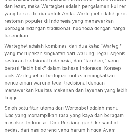
dan lezat, maka Wartegbet adalah pengalaman kuliner
yang harus dicoba untuk Anda. Wartegbet adalah jenis
restoran populer di Indonesia yang menawarkan
berbagai hidangan tradisional Indonesia dengan harga
terjangkau.
Wartegbet adalah kombinasi dari dua kata: “Warteg,”
yang merupakan singkatan dari Warung Tegal, sejenis
restoran tradisional Indonesia, dan “taruhan,” yang
berarti “lebih baik” dalam bahasa Indonesia. Konsep
unik Wartegbet ini bertujuan untuk meningkatkan
pengalaman warung tegal tradisional dengan
menawarkan kualitas makanan dan layanan yang lebih
tinggi.
Salah satu fitur utama dari Wartegbet adalah menu
luas yang menampilkan rasa yang kaya dan beragam
masakan Indonesia. Dari Rendang gurih ke sambal
pedas, dari nasi goreng yang harum hingga Ayam