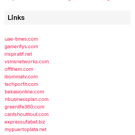
Links
uae-times.com
gamerifys.com
inspiratif.net
vsmsnetworks.com
offthem.com
ibommatv.com
techporfit.com
bekasionline.com
nbusinessplan.com
greenlife360.com
cantshoutitout.com
expressufabet.biz
mypuertoplata.net