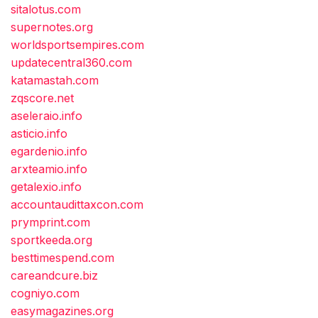
sitalotus.com
supernotes.org
worldsportsempires.com
updatecentral360.com
katamastah.com
zqscore.net
aseleraio.info
asticio.info
egardenio.info
arxteamio.info
getalexio.info
accountaudittaxcon.com
prymprint.com
sportkeeda.org
besttimespend.com
careandcure.biz
cogniyo.com
easymagazines.org