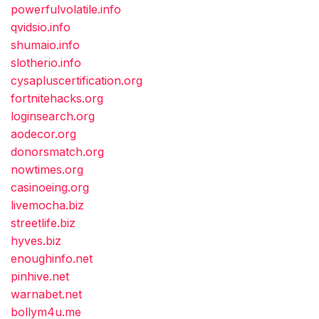
powerfulvolatile.info
qvidsio.info
shumaio.info
slotherio.info
cysapluscertification.org
fortnitehacks.org
loginsearch.org
aodecor.org
donorsmatch.org
nowtimes.org
casinoeing.org
livemocha.biz
streetlife.biz
hyves.biz
enoughinfo.net
pinhive.net
warnabet.net
bollym4u.me