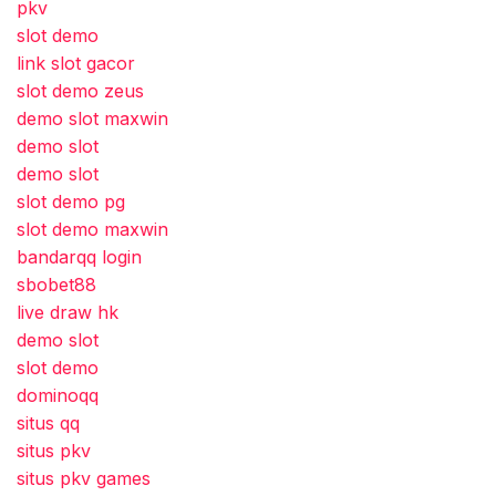
pkv
slot demo
link slot gacor
slot demo zeus
demo slot maxwin
demo slot
demo slot
slot demo pg
slot demo maxwin
bandarqq login
sbobet88
live draw hk
demo slot
slot demo
dominoqq
situs qq
situs pkv
situs pkv games