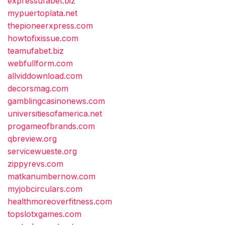
expressufabet.biz
mypuertoplata.net
thepioneerxpress.com
howtofixissue.com
teamufabet.biz
webfullform.com
allviddownload.com
decorsmag.com
gamblingcasinonews.com
universitiesofamerica.net
progameofbrands.com
qbreview.org
servicewueste.org
zippyrevs.com
matkanumbernow.com
myjobcirculars.com
healthmoreoverfitness.com
topslotxgames.com