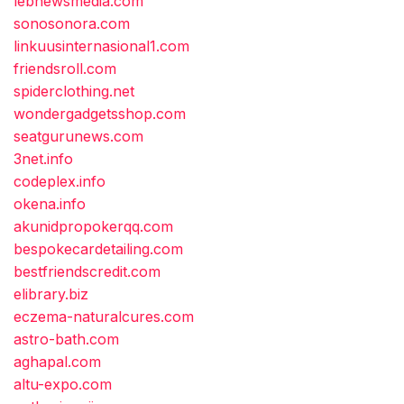
lebnewsmedia.com
sonosonora.com
linkuusinternasional1.com
friendsroll.com
spiderclothing.net
wondergadgetsshop.com
seatgurunews.com
3net.info
codeplex.info
okena.info
akunidpropokerqq.com
bespokecardetailing.com
bestfriendscredit.com
elibrary.biz
eczema-naturalcures.com
astro-bath.com
aghapal.com
altu-expo.com