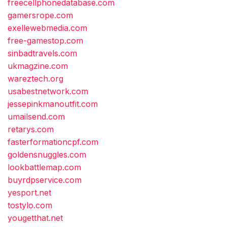
freecellphonedatabase.com
gamersrope.com
exellewebmedia.com
free-gamestop.com
sinbadtravels.com
ukmagzine.com
wareztech.org
usabestnetwork.com
jessepinkmanoutfit.com
umailsend.com
retarys.com
fasterformationcpf.com
goldensnuggles.com
lookbattlemap.com
buyrdpservice.com
yesport.net
tostylo.com
yougetthat.net