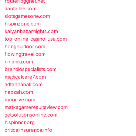
routerloggnet.net
dantella6.com
slotsgamesone.com
hispinzone.com
kalyanbazarnights.com
top-online-casino-usa.com
honghuidoor.com
flowingtravel.com
nineniki.com
brandiospecialists.com
medicalcare7.com
adtennaball.com
nabzah.com
mongive.com
matkagameresultsview.com
getsolutionsonline.com
hispinner.org
criticalinsurance.info