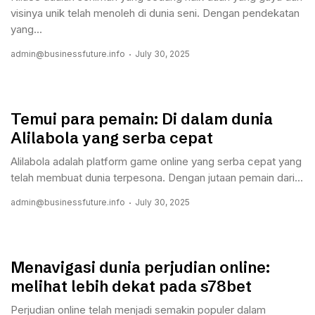
visinya unik telah menoleh di dunia seni. Dengan pendekatan
yang...
admin@businessfuture.info
July 30, 2025
Temui para pemain: Di dalam dunia
Alilabola yang serba cepat
Alilabola adalah platform game online yang serba cepat yang
telah membuat dunia terpesona. Dengan jutaan pemain dari...
admin@businessfuture.info
July 30, 2025
Menavigasi dunia perjudian online:
melihat lebih dekat pada s78bet
Perjudian online telah menjadi semakin populer dalam