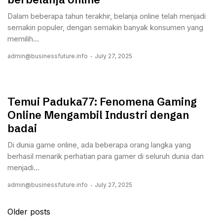
Dalam beberapa tahun terakhir, belanja online telah menjadi
semakin populer, dengan semakin banyak konsumen yang
memilih...
admin@businessfuture.info
July 27, 2025
Temui Paduka77: Fenomena Gaming
Online Mengambil Industri dengan
badai
Di dunia game online, ada beberapa orang langka yang
berhasil menarik perhatian para gamer di seluruh dunia dan
menjadi...
admin@businessfuture.info
July 27, 2025
Posts
Older posts
navigation