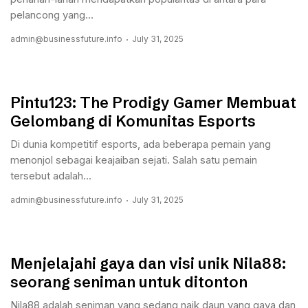
pelancong yang...
admin@businessfuture.info
July 31, 2025
Pintu123: The Prodigy Gamer Membuat
Gelombang di Komunitas Esports
Di dunia kompetitif esports, ada beberapa pemain yang
menonjol sebagai keajaiban sejati. Salah satu pemain
tersebut adalah...
admin@businessfuture.info
July 31, 2025
Menjelajahi gaya dan visi unik Nila88:
seorang seniman untuk ditonton
Nila88 adalah seniman yang sedang naik daun yang gaya dan