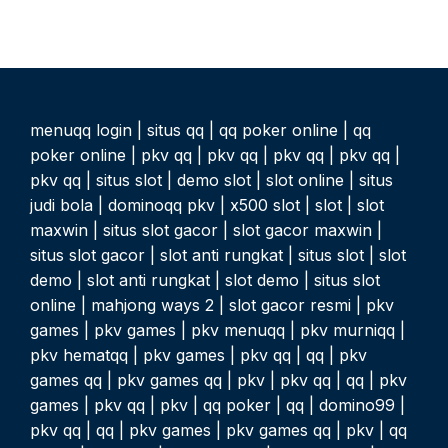
menuqq login
|
situs qq
|
qq poker online
|
qq
poker online
|
pkv qq
|
pkv qq
|
pkv qq
|
pkv qq
|
pkv qq
|
situs slot
|
demo slot
|
slot online
|
situs
judi bola
|
dominoqq pkv
|
x500 slot
|
slot
|
slot
maxwin
|
situs slot gacor
|
slot gacor maxwin
|
situs slot gacor
|
slot anti rungkat
|
situs slot
|
slot
demo
|
slot anti rungkat
|
slot demo
|
situs slot
online
|
mahjong ways 2
|
slot gacor resmi
|
pkv
games
|
pkv games
|
pkv menuqq
|
pkv murniqq
|
pkv hematqq
|
pkv games
|
pkv qq
|
qq
|
pkv
games qq
|
pkv games qq
|
pkv
|
pkv qq
|
qq
|
pkv
games
|
pkv qq
|
pkv
|
qq poker
|
qq
|
domino99
|
pkv qq
|
qq
|
pkv games
|
pkv games qq
|
pkv
|
qq