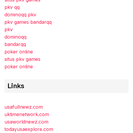
pkv qq
dominoqq pkv
pkv games bandarqq
pkv
dominoqq
bandarqq
poker online
situs pkv games
poker online
Links
usafullnewz.com
uktimenetwork.com
usaworldnewz.com
todayusaexplore.com