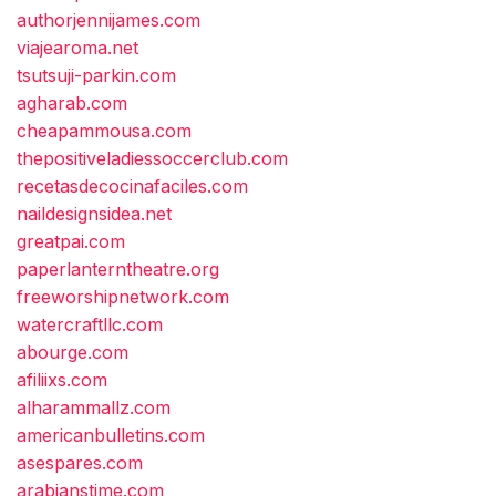
authorjennijames.com
viajearoma.net
tsutsuji-parkin.com
agharab.com
cheapammousa.com
thepositiveladiessoccerclub.com
recetasdecocinafaciles.com
naildesignsidea.net
greatpai.com
paperlanterntheatre.org
freeworshipnetwork.com
watercraftllc.com
abourge.com
afiliixs.com
alharammallz.com
americanbulletins.com
asespares.com
arabianstime.com