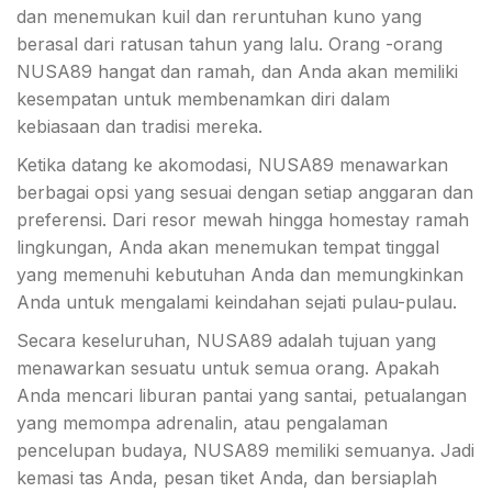
dan menemukan kuil dan reruntuhan kuno yang
berasal dari ratusan tahun yang lalu. Orang -orang
NUSA89 hangat dan ramah, dan Anda akan memiliki
kesempatan untuk membenamkan diri dalam
kebiasaan dan tradisi mereka.
Ketika datang ke akomodasi, NUSA89 menawarkan
berbagai opsi yang sesuai dengan setiap anggaran dan
preferensi. Dari resor mewah hingga homestay ramah
lingkungan, Anda akan menemukan tempat tinggal
yang memenuhi kebutuhan Anda dan memungkinkan
Anda untuk mengalami keindahan sejati pulau-pulau.
Secara keseluruhan, NUSA89 adalah tujuan yang
menawarkan sesuatu untuk semua orang. Apakah
Anda mencari liburan pantai yang santai, petualangan
yang memompa adrenalin, atau pengalaman
pencelupan budaya, NUSA89 memiliki semuanya. Jadi
kemasi tas Anda, pesan tiket Anda, dan bersiaplah