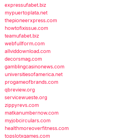
expressufabet.biz
mypuertoplata.net
thepioneerxpress.com
howtofixissue.com
teamufabet.biz
webfullform.com
allviddownload.com
decorsmag.com
gamblingcasinonews.com
universitiesofamerica.net
progameofbrands.com
qbreview.org
servicewueste.org
zippyrevs.com
matkanumbernow.com
myjobcirculars.com
healthmoreoverfitness.com
topslotxgames.com