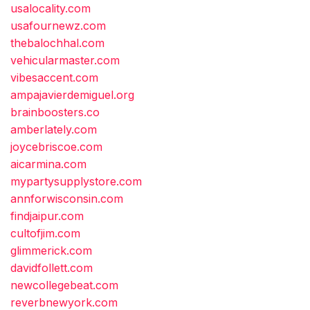
usalocality.com
usafournewz.com
thebalochhal.com
vehicularmaster.com
vibesaccent.com
ampajavierdemiguel.org
brainboosters.co
amberlately.com
joycebriscoe.com
aicarmina.com
mypartysupplystore.com
annforwisconsin.com
findjaipur.com
cultofjim.com
glimmerick.com
davidfollett.com
newcollegebeat.com
reverbnewyork.com