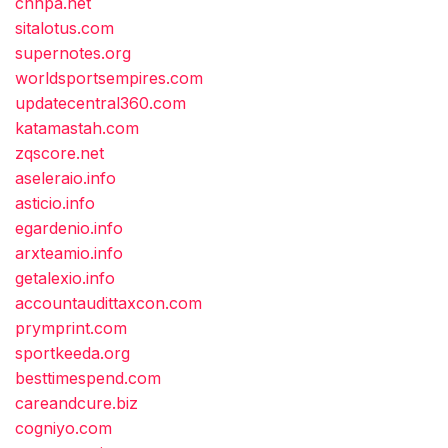
cnhpa.net
sitalotus.com
supernotes.org
worldsportsempires.com
updatecentral360.com
katamastah.com
zqscore.net
aseleraio.info
asticio.info
egardenio.info
arxteamio.info
getalexio.info
accountaudittaxcon.com
prymprint.com
sportkeeda.org
besttimespend.com
careandcure.biz
cogniyo.com