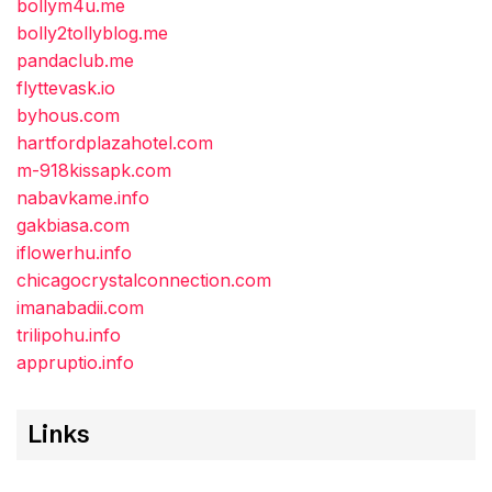
bollym4u.me
bolly2tollyblog.me
pandaclub.me
flyttevask.io
byhous.com
hartfordplazahotel.com
m-918kissapk.com
nabavkame.info
gakbiasa.com
iflowerhu.info
chicagocrystalconnection.com
imanabadii.com
trilipohu.info
appruptio.info
Links