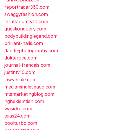
reportradar360.com
swaggyfashion.com
taraftariumtv10.com
questionquery.com
bodybuildinglegend.com
brilliant-nails.com
dandr-photography.com
dokteroce.com
journal-francais.com
justintv10.com
lawyerule.com
mediamingleseaco.com
mtsmarketingblog.com
nghekiemtien.com
wasirku.com
tejas24.com
poolturbo.com