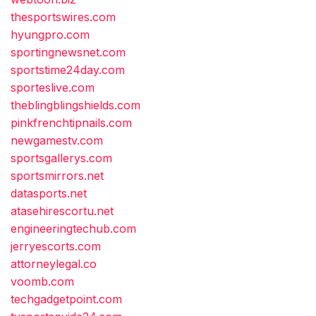
thesportswires.com
hyungpro.com
sportingnewsnet.com
sportstime24day.com
sporteslive.com
theblingblingshields.com
pinkfrenchtipnails.com
newgamestv.com
sportsgallerys.com
sportsmirrors.net
datasports.net
atasehirescortu.net
engineeringtechub.com
jerryescorts.com
attorneylegal.co
voomb.com
techgadgetpoint.com