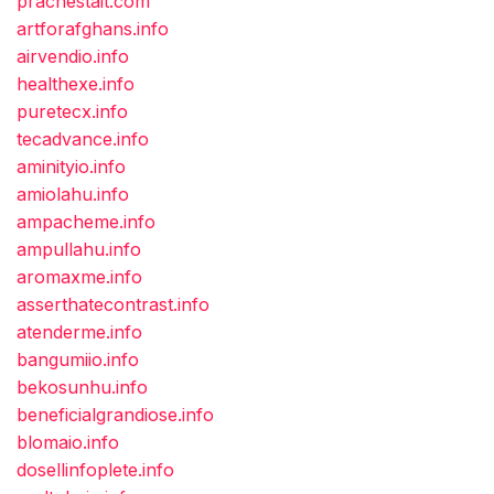
prachestait.com
artforafghans.info
airvendio.info
healthexe.info
puretecx.info
tecadvance.info
aminityio.info
amiolahu.info
ampacheme.info
ampullahu.info
aromaxme.info
asserthatecontrast.info
atenderme.info
bangumiio.info
bekosunhu.info
beneficialgrandiose.info
blomaio.info
dosellinfoplete.info