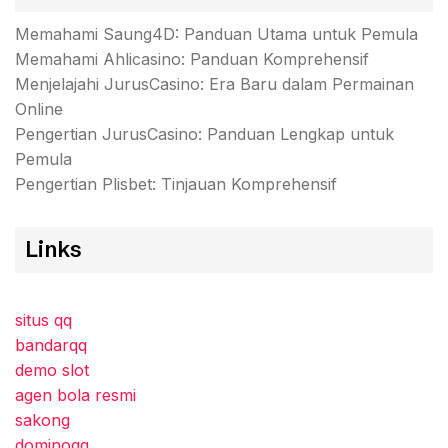
Memahami Saung4D: Panduan Utama untuk Pemula
Memahami Ahlicasino: Panduan Komprehensif
Menjelajahi JurusCasino: Era Baru dalam Permainan
Online
Pengertian JurusCasino: Panduan Lengkap untuk
Pemula
Pengertian Plisbet: Tinjauan Komprehensif
Links
situs qq
bandarqq
demo slot
agen bola resmi
sakong
dominoqq