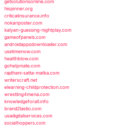
getsolutionsonline.com
hispinner.org
criticalinsurance.info
nokariposter.com
kalyan-guessing-nightplay.com
gameofpanels.com
androidappsdownloader.com
usetimenow.com
healthblow.com
gohelpmate.com
rajdhani-satta-matka.com
writerscraft.net
elearning-childprotection.com
wrestling4mena.com
knowledgeforall.info
brand2lastio.com
usadigitalservices.com
socialhoppers.com