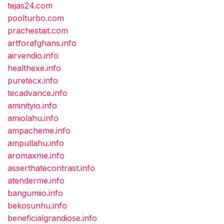
tejas24.com
poolturbo.com
prachestait.com
artforafghans.info
airvendio.info
healthexe.info
puretecx.info
tecadvance.info
aminityio.info
amiolahu.info
ampacheme.info
ampullahu.info
aromaxme.info
asserthatecontrast.info
atenderme.info
bangumiio.info
bekosunhu.info
beneficialgrandiose.info