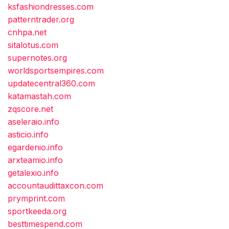
ksfashiondresses.com
patterntrader.org
cnhpa.net
sitalotus.com
supernotes.org
worldsportsempires.com
updatecentral360.com
katamastah.com
zqscore.net
aseleraio.info
asticio.info
egardenio.info
arxteamio.info
getalexio.info
accountaudittaxcon.com
prymprint.com
sportkeeda.org
besttimespend.com