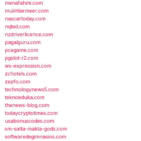
menafahmi.com
mukhtarmeer.com
nascartoday.com
nqted.com
nzdriverlicence.com
pagalguru.com
pcegame.com
pgslot-r2.com
ws-expression.com
zchotels.com
zepfo.com
technologynews5.com
teknoeduka.com
thenews-blog.com
todaycryptotimes.com
usabonuscodes.com
sm-satta-makta-gods.com
softwaredegimnasios.com