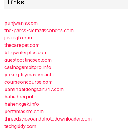
Links
punjwanis.com
the-parcs-clematiscondos.com
jusu-gb.com
thecarepet.com
blogwriterplus.com
guestpostingseo.com
casinogambitpro.info
pokerplaymasters.info
courseoncourse.com
bantinbatdongsan247.com
bahednog.info
bahenxgek.info
pertamaskre.com
threadsvideoandphotodownloader.com
techgiddy.com