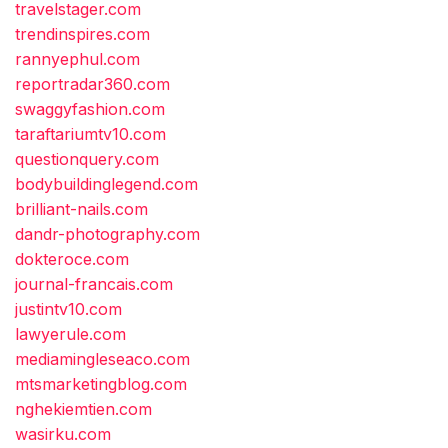
travelstager.com
trendinspires.com
rannyephul.com
reportradar360.com
swaggyfashion.com
taraftariumtv10.com
questionquery.com
bodybuildinglegend.com
brilliant-nails.com
dandr-photography.com
dokteroce.com
journal-francais.com
justintv10.com
lawyerule.com
mediamingleseaco.com
mtsmarketingblog.com
nghekiemtien.com
wasirku.com