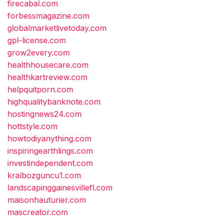
firecabal.com
forbessmagazine.com
globalmarketlivetoday.com
gpl-license.com
grow2every.com
healthhousecare.com
healthkartreview.com
helpquitporn.com
highqualitybanknote.com
hostingnews24.com
hottstyle.com
howtodiyanything.com
inspiringearthlings.com
investindependent.com
kralbozguncu1.com
landscapinggainesvillefl.com
maisonhauturier.com
mascreator.com