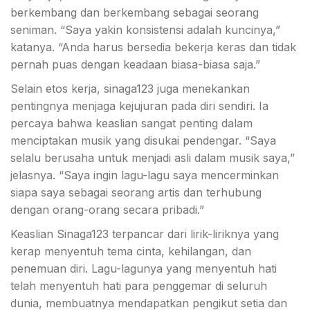
berkembang dan berkembang sebagai seorang
seniman. “Saya yakin konsistensi adalah kuncinya,”
katanya. “Anda harus bersedia bekerja keras dan tidak
pernah puas dengan keadaan biasa-biasa saja.”
Selain etos kerja, sinaga123 juga menekankan
pentingnya menjaga kejujuran pada diri sendiri. Ia
percaya bahwa keaslian sangat penting dalam
menciptakan musik yang disukai pendengar. “Saya
selalu berusaha untuk menjadi asli dalam musik saya,”
jelasnya. “Saya ingin lagu-lagu saya mencerminkan
siapa saya sebagai seorang artis dan terhubung
dengan orang-orang secara pribadi.”
Keaslian Sinaga123 terpancar dari lirik-liriknya yang
kerap menyentuh tema cinta, kehilangan, dan
penemuan diri. Lagu-lagunya yang menyentuh hati
telah menyentuh hati para penggemar di seluruh
dunia, membuatnya mendapatkan pengikut setia dan