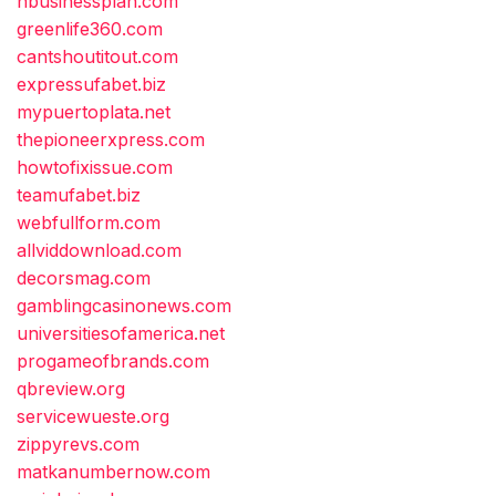
nbusinessplan.com
greenlife360.com
cantshoutitout.com
expressufabet.biz
mypuertoplata.net
thepioneerxpress.com
howtofixissue.com
teamufabet.biz
webfullform.com
allviddownload.com
decorsmag.com
gamblingcasinonews.com
universitiesofamerica.net
progameofbrands.com
qbreview.org
servicewueste.org
zippyrevs.com
matkanumbernow.com