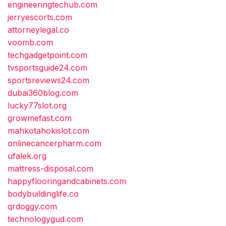
engineeringtechub.com
jerryescorts.com
attorneylegal.co
voomb.com
techgadgetpoint.com
tvsportsguide24.com
sportsreviews24.com
dubai360blog.com
lucky77slot.org
growmefast.com
mahkotahokislot.com
onlinecancerpharm.com
ufalek.org
mattress-disposal.com
happyflooringandcabinets.com
bodybuildinglife.co
qrdoggy.com
technologygud.com