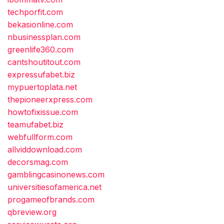
techporfit.com
bekasionline.com
nbusinessplan.com
greenlife360.com
cantshoutitout.com
expressufabet.biz
mypuertoplata.net
thepioneerxpress.com
howtofixissue.com
teamufabet.biz
webfullform.com
allviddownload.com
decorsmag.com
gamblingcasinonews.com
universitiesofamerica.net
progameofbrands.com
qbreview.org