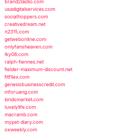
brand2lastio.com
usadigitalservices.com
socialhoppers.com
creativedream.net
n2315.com
getwebonline.com
onlyfansheaven.com
lky08.com
ralph-fiennes.net
fielder-maximum-discount.net
fitfllex.com
genesisbusinesscredit.com
inforuang.com
kindsmarket.com
luvelylife.com
macramb.com
mypet-diary.com
oxweekly.com