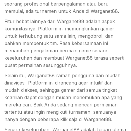
seorang profesional berpengalaman atau baru
memulai, ada turnamen untuk Anda di Warganet88.
Fitur hebat lainnya dari Warganet88 adalah aspek
komunitasnya. Platform ini memungkinkan gamer
untuk terhubung satu sama lain, mengobrol, dan
bahkan membentuk tim. Rasa kebersamaan ini
menambah pengalaman bermain game secara
keseluruhan dan membuat Warganet88 terasa seperti
pusat permainan sesungguhnya.
Selain itu, Warganet88 ramah pengguna dan mudah
dinavigasi. Platform ini dirancang agar intuitif dan
mudah diakses, sehingga gamer dari semua tingkat
keahlian dapat dengan mudah menemukan apa yang
mereka cari. Baik Anda sedang mencari permainan
tertentu atau ingin mengikuti turnamen, semuanya
hanya dengan beberapa klik saja di Warganet88.
Secara keseluruhan, Warganet88 adalah tujuan utama