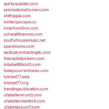
quirkyquester.com
sexmedicineformen.com
shiftripple.com
slotterpercaya.co
smartcoolbox.com
sohanjitfinances.com
soulfulhousemusic.net
sparklooms.com
tacticalcontractingllc.com
thecapitalpowers.com
tobabet88slot3.com
todayscurrentnews.com
totobet77.asia
totobet77.org
trendingpublication.com
ufabettererum3.com
ufabettermentm4.com
ufabettersum7.com