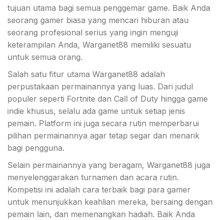
tujuan utama bagi semua penggemar game. Baik Anda
seorang gamer biasa yang mencari hiburan atau
seorang profesional serius yang ingin menguji
keterampilan Anda, Warganet88 memiliki sesuatu
untuk semua orang.
Salah satu fitur utama Warganet88 adalah
perpustakaan permainannya yang luas. Dari judul
populer seperti Fortnite dan Call of Duty hingga game
indie khusus, selalu ada game untuk setiap jenis
pemain. Platform ini juga secara rutin memperbarui
pilihan permainannya agar tetap segar dan menarik
bagi pengguna.
Selain permainannya yang beragam, Warganet88 juga
menyelenggarakan turnamen dan acara rutin.
Kompetisi ini adalah cara terbaik bagi para gamer
untuk menunjukkan keahlian mereka, bersaing dengan
pemain lain, dan memenangkan hadiah. Baik Anda