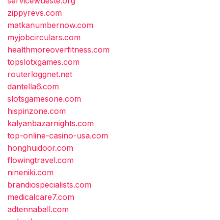
servicewueste.org
zippyrevs.com
matkanumbernow.com
myjobcirculars.com
healthmoreoverfitness.com
topslotxgames.com
routerloggnet.net
dantella6.com
slotsgamesone.com
hispinzone.com
kalyanbazarnights.com
top-online-casino-usa.com
honghuidoor.com
flowingtravel.com
nineniki.com
brandiospecialists.com
medicalcare7.com
adtennaball.com