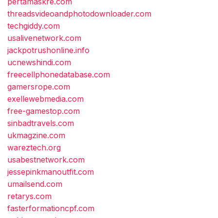
pertamaskre.com
threadsvideoandphotodownloader.com
techgiddy.com
usalivenetwork.com
jackpotrushonline.info
ucnewshindi.com
freecellphonedatabase.com
gamersrope.com
exellewebmedia.com
free-gamestop.com
sinbadtravels.com
ukmagzine.com
wareztech.org
usabestnetwork.com
jessepinkmanoutfit.com
umailsend.com
retarys.com
fasterformationcpf.com