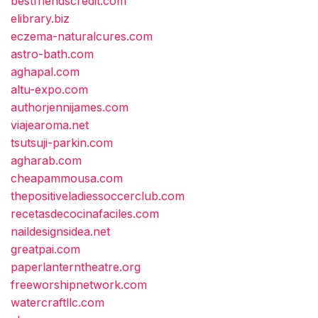
bestfriendscredit.com
elibrary.biz
eczema-naturalcures.com
astro-bath.com
aghapal.com
altu-expo.com
authorjennijames.com
viajearoma.net
tsutsuji-parkin.com
agharab.com
cheapammousa.com
thepositiveladiessoccerclub.com
recetasdecocinafaciles.com
naildesignsidea.net
greatpai.com
paperlanterntheatre.org
freeworshipnetwork.com
watercraftllc.com