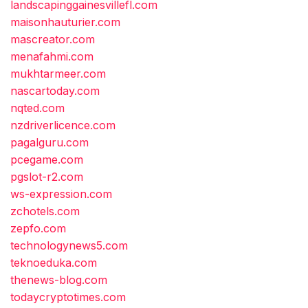
landscapinggainesvillefl.com
maisonhauturier.com
mascreator.com
menafahmi.com
mukhtarmeer.com
nascartoday.com
nqted.com
nzdriverlicence.com
pagalguru.com
pcegame.com
pgslot-r2.com
ws-expression.com
zchotels.com
zepfo.com
technologynews5.com
teknoeduka.com
thenews-blog.com
todaycryptotimes.com