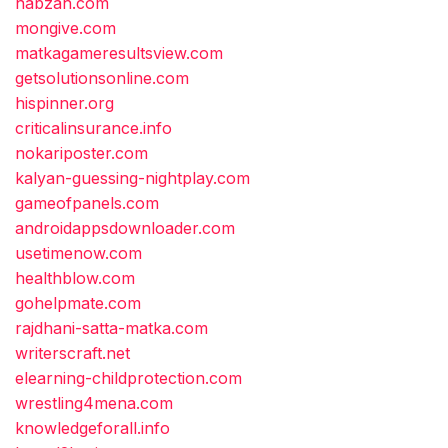
nabzah.com
mongive.com
matkagameresultsview.com
getsolutionsonline.com
hispinner.org
criticalinsurance.info
nokariposter.com
kalyan-guessing-nightplay.com
gameofpanels.com
androidappsdownloader.com
usetimenow.com
healthblow.com
gohelpmate.com
rajdhani-satta-matka.com
writerscraft.net
elearning-childprotection.com
wrestling4mena.com
knowledgeforall.info