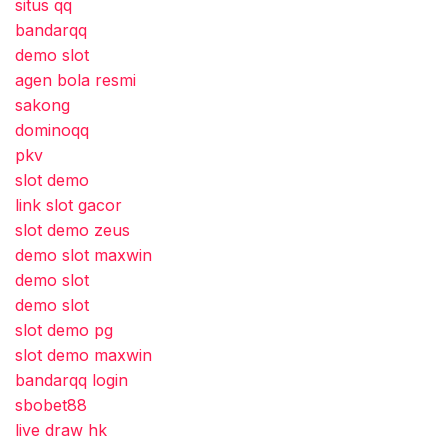
situs qq
bandarqq
demo slot
agen bola resmi
sakong
dominoqq
pkv
slot demo
link slot gacor
slot demo zeus
demo slot maxwin
demo slot
demo slot
slot demo pg
slot demo maxwin
bandarqq login
sbobet88
live draw hk