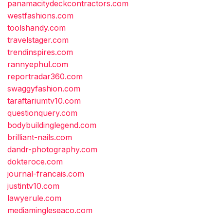
panamacitydeckcontractors.com
westfashions.com
toolshandy.com
travelstager.com
trendinspires.com
rannyephul.com
reportradar360.com
swaggyfashion.com
taraftariumtv10.com
questionquery.com
bodybuildinglegend.com
brilliant-nails.com
dandr-photography.com
dokteroce.com
journal-francais.com
justintv10.com
lawyerule.com
mediamingleseaco.com