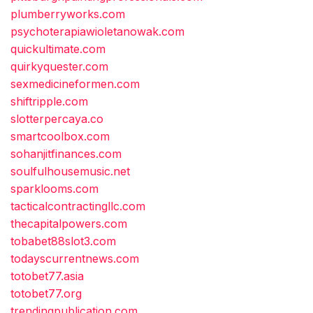
plumberryworks.com
psychoterapiawioletanowak.com
quickultimate.com
quirkyquester.com
sexmedicineformen.com
shiftripple.com
slotterpercaya.co
smartcoolbox.com
sohanjitfinances.com
soulfulhousemusic.net
sparklooms.com
tacticalcontractingllc.com
thecapitalpowers.com
tobabet88slot3.com
todayscurrentnews.com
totobet77.asia
totobet77.org
trendingpublication.com