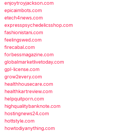
enjoytroyjackson.com
epicaimbots.com
etech4news.com
expresspsychedelicsshop.com
fashionistani.com
feelingswed.com
firecabal.com
forbessmagazine.com
globalmarketlivetoday.com
gpl-license.com
grow2every.com
healthhousecare.com
healthkartreview.com
helpquitporn.com
highqualitybanknote.com
hostingnews24.com
hottstyle.com
howtodiyanything.com