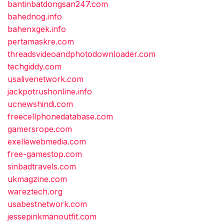
bantinbatdongsan247.com
bahednog.info
bahenxgek.info
pertamaskre.com
threadsvideoandphotodownloader.com
techgiddy.com
usalivenetwork.com
jackpotrushonline.info
ucnewshindi.com
freecellphonedatabase.com
gamersrope.com
exellewebmedia.com
free-gamestop.com
sinbadtravels.com
ukmagzine.com
wareztech.org
usabestnetwork.com
jessepinkmanoutfit.com