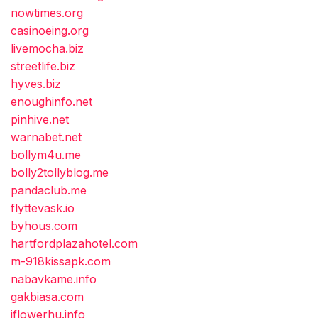
nowtimes.org
casinoeing.org
livemocha.biz
streetlife.biz
hyves.biz
enoughinfo.net
pinhive.net
warnabet.net
bollym4u.me
bolly2tollyblog.me
pandaclub.me
flyttevask.io
byhous.com
hartfordplazahotel.com
m-918kissapk.com
nabavkame.info
gakbiasa.com
iflowerhu.info