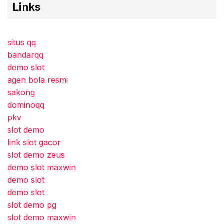
Links
situs qq
bandarqq
demo slot
agen bola resmi
sakong
dominoqq
pkv
slot demo
link slot gacor
slot demo zeus
demo slot maxwin
demo slot
demo slot
slot demo pg
slot demo maxwin