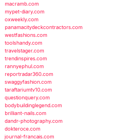
macramb.com
mypet-diary.com
oxweekly.com
panamacitydeckcontractors.com
westfashions.com
toolshandy.com
travelstager.com
trendinspires.com
rannyephul.com
reportradar360.com
swaggyfashion.com
taraftariumtv10.com
questionquery.com
bodybuildinglegend.com
brilliant-nails.com
dandr-photography.com
dokteroce.com
journal-francais.com