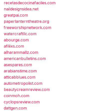
recetasdecocinafaciles.com
naildesignsidea.net
greatpai.com
paperlanterntheatre.org
freeworshipnetwork.com
watercraftllc.com
abourge.com
afiliixs.com
alharammallz.com
americanbulletins.com
asespares.com
arabianstime.com
atticabblues.com
autometropolist.com
beautycreamreview.com
coinmoh.com
cyclopsreview.com
dattgen.com