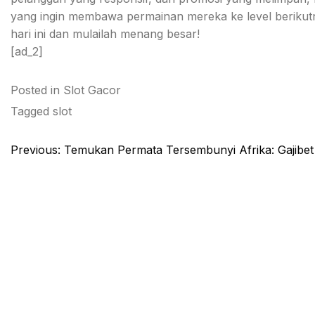
yang ingin membawa permainan mereka ke level beriku
hari ini dan mulailah menang besar!
[ad_2]
Posted in
Slot Gacor
Tagged
slot
Post
Previous:
Temukan Permata Tersembunyi Afrika: Gajibet
navigation