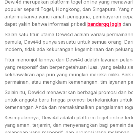
Dewi4d merupakan platform togel online yang menawar
populer seperti Togel, Hongkong, dan Singapura. Yang 
antarmukanya yang ramah pengguna, pembayaran cepat,
dapat yakin bahwa informasi pribadi
bandarqq login
dan 
Salah satu fitur utama Dewi4d adalah variasi permaina
pemula, Dewi4d punya sesuatu untuk semua orang. Dari p
modern, tidak ada kekurangan kegembiraan dan peluan
Fitur menonjol lainnya dari Dewi4d adalah layanan pela
yang responsif dan berpengetahuan luas, yang selalu 
kekhawatiran apa pun yang mungkin mereka miliki. Baik 
permainan, atau mengklaim kemenangan, tim layanan pe
Selain itu, Dewi4d menawarkan berbagai promosi dan 
untuk anggota baru hingga promosi berkelanjutan untuk
kemenangan Anda dan memaksimalkan pengalaman togel
Kesimpulannya, Dewi4d adalah platform togel online 
yang aman, terjamin, dan menyenangkan bagi pemain da
pelanggan yang responsif, dan promosi yang melimpah, 