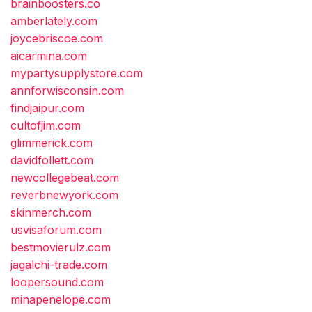
brainboosters.co
amberlately.com
joycebriscoe.com
aicarmina.com
mypartysupplystore.com
annforwisconsin.com
findjaipur.com
cultofjim.com
glimmerick.com
davidfollett.com
newcollegebeat.com
reverbnewyork.com
skinmerch.com
usvisaforum.com
bestmovierulz.com
jagalchi-trade.com
loopersound.com
minapenelope.com