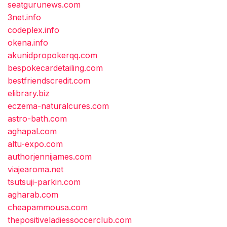
seatgurunews.com
3net.info
codeplex.info
okena.info
akunidpropokerqq.com
bespokecardetailing.com
bestfriendscredit.com
elibrary.biz
eczema-naturalcures.com
astro-bath.com
aghapal.com
altu-expo.com
authorjennijames.com
viajearoma.net
tsutsuji-parkin.com
agharab.com
cheapammousa.com
thepositiveladiessoccerclub.com