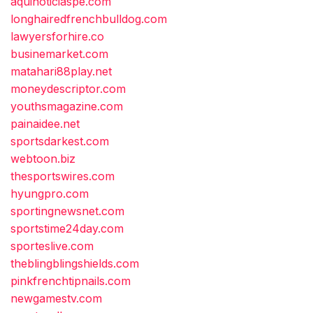
aquinoticiaspe.com
longhairedfrenchbulldog.com
lawyersforhire.co
businemarket.com
matahari88play.net
moneydescriptor.com
youthsmagazine.com
painaidee.net
sportsdarkest.com
webtoon.biz
thesportswires.com
hyungpro.com
sportingnewsnet.com
sportstime24day.com
sporteslive.com
theblingblingshields.com
pinkfrenchtipnails.com
newgamestv.com