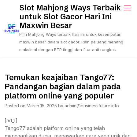
Skip
Slot Mahjong Ways Terbaik
to
untuk Slot Gacor Hari Ini
content
Maxwin Besar
Pilih Mahjong Ways terbaik hari ini untuk kesempatan
maxwin besar dalam slot gacor. Raih peluang menang
maksimal dengan RTP tinggi dan fitur anti rungkat.
Temukan keajaiban Tango77:
Pandangan bagian dalam pada
platform online yang populer
Posted on
March 15, 2025
by
admin@businessfuture.info
[ad_1]
Tango77 adalah platform online yang telah
menggantikan dunia, menawarkan cara yang unik dan