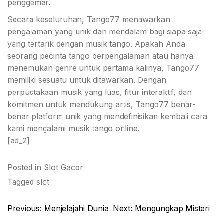
penggemar.
Secara keseluruhan, Tango77 menawarkan
pengalaman yang unik dan mendalam bagi siapa saja
yang tertarik dengan musik tango. Apakah Anda
seorang pecinta tango berpengalaman atau hanya
menemukan genre untuk pertama kalinya, Tango77
memiliki sesuatu untuk ditawarkan. Dengan
perpustakaan musik yang luas, fitur interaktif, dan
komitmen untuk mendukung artis, Tango77 benar-
benar platform unik yang mendefinisikan kembali cara
kami mengalami musik tango online.
[ad_2]
Posted in
Slot Gacor
Tagged
slot
Post
Previous:
Menjelajahi Dunia
Next:
Mengungkap Misteri