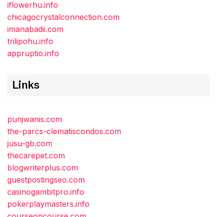
iflowerhu.info
chicagocrystalconnection.com
imanabadii.com
trilipohu.info
appruptio.info
Links
punjwanis.com
the-parcs-clematiscondos.com
jusu-gb.com
thecarepet.com
blogwriterplus.com
guestpostingseo.com
casinogambitpro.info
pokerplaymasters.info
courseoncourse.com