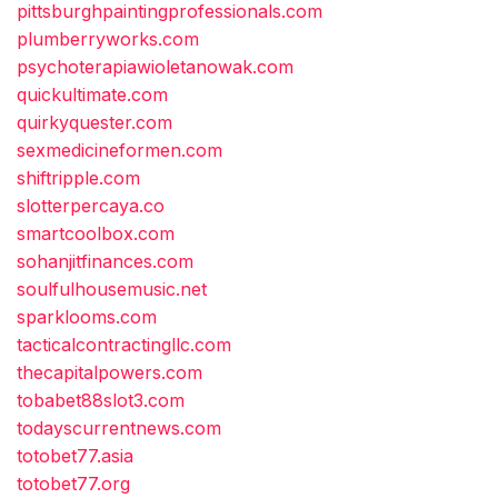
pittsburghpaintingprofessionals.com
plumberryworks.com
psychoterapiawioletanowak.com
quickultimate.com
quirkyquester.com
sexmedicineformen.com
shiftripple.com
slotterpercaya.co
smartcoolbox.com
sohanjitfinances.com
soulfulhousemusic.net
sparklooms.com
tacticalcontractingllc.com
thecapitalpowers.com
tobabet88slot3.com
todayscurrentnews.com
totobet77.asia
totobet77.org