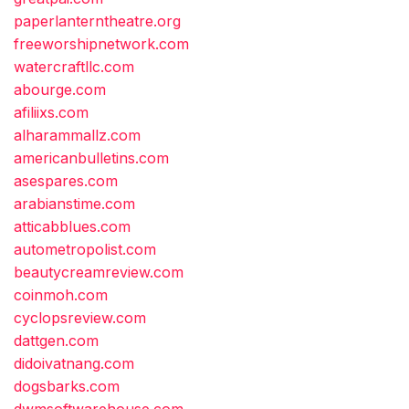
paperlanterntheatre.org
freeworshipnetwork.com
watercraftllc.com
abourge.com
afiliixs.com
alharammallz.com
americanbulletins.com
asespares.com
arabianstime.com
atticabblues.com
autometropolist.com
beautycreamreview.com
coinmoh.com
cyclopsreview.com
dattgen.com
didoivatnang.com
dogsbarks.com