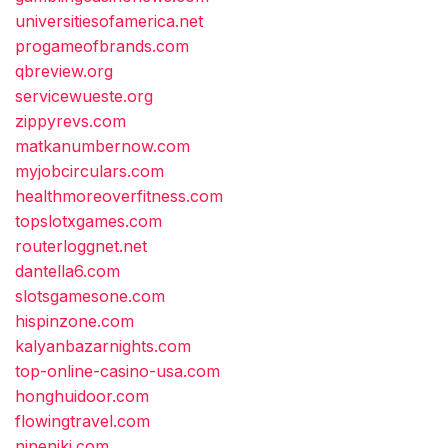
universitiesofamerica.net
progameofbrands.com
qbreview.org
servicewueste.org
zippyrevs.com
matkanumbernow.com
myjobcirculars.com
healthmoreoverfitness.com
topslotxgames.com
routerloggnet.net
dantella6.com
slotsgamesone.com
hispinzone.com
kalyanbazarnights.com
top-online-casino-usa.com
honghuidoor.com
flowingtravel.com
nineniki.com