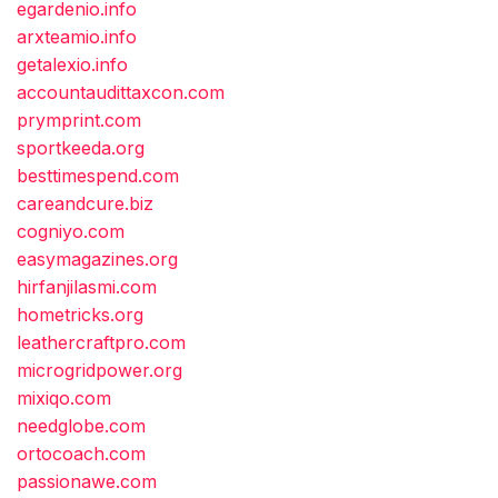
egardenio.info
arxteamio.info
getalexio.info
accountaudittaxcon.com
prymprint.com
sportkeeda.org
besttimespend.com
careandcure.biz
cogniyo.com
easymagazines.org
hirfanjilasmi.com
hometricks.org
leathercraftpro.com
microgridpower.org
mixiqo.com
needglobe.com
ortocoach.com
passionawe.com