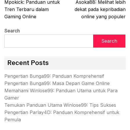
navigation
Mpokick: Panduan untuk
Asoka88: Melihat lebih
Tren Terbaru dalam
dekat pada kepribadian
Gaming Online
online yang populer
Search
Search
Recent Posts
Pengertian Bunga99: Panduan Komprehensif
Pengertian Bunga99: Masa Depan Game Online
Memahami Winlose99: Panduan Utama untuk Para
Gamer
Temukan Panduan Utama Winlose99: Tips Sukses
Pengertian Parlay4D: Panduan Komprehensif untuk
Pemula