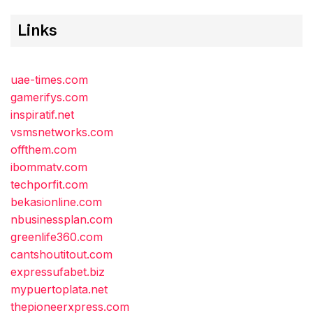
Links
uae-times.com
gamerifys.com
inspiratif.net
vsmsnetworks.com
offthem.com
ibommatv.com
techporfit.com
bekasionline.com
nbusinessplan.com
greenlife360.com
cantshoutitout.com
expressufabet.biz
mypuertoplata.net
thepioneerxpress.com