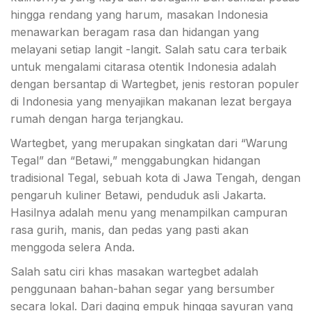
hingga rendang yang harum, masakan Indonesia
menawarkan beragam rasa dan hidangan yang
melayani setiap langit -langit. Salah satu cara terbaik
untuk mengalami citarasa otentik Indonesia adalah
dengan bersantap di Wartegbet, jenis restoran populer
di Indonesia yang menyajikan makanan lezat bergaya
rumah dengan harga terjangkau.
Wartegbet, yang merupakan singkatan dari “Warung
Tegal” dan “Betawi,” menggabungkan hidangan
tradisional Tegal, sebuah kota di Jawa Tengah, dengan
pengaruh kuliner Betawi, penduduk asli Jakarta.
Hasilnya adalah menu yang menampilkan campuran
rasa gurih, manis, dan pedas yang pasti akan
menggoda selera Anda.
Salah satu ciri khas masakan wartegbet adalah
penggunaan bahan-bahan segar yang bersumber
secara lokal. Dari daging empuk hingga sayuran yang