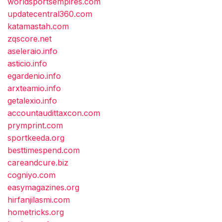
worldsportsempires.com
updatecentral360.com
katamastah.com
zqscore.net
aseleraio.info
asticio.info
egardenio.info
arxteamio.info
getalexio.info
accountaudittaxcon.com
prymprint.com
sportkeeda.org
besttimespend.com
careandcure.biz
cogniyo.com
easymagazines.org
hirfanjilasmi.com
hometricks.org