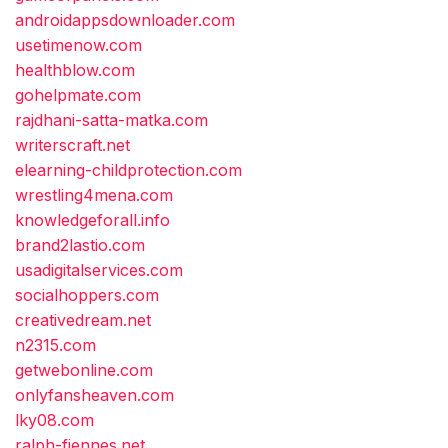
androidappsdownloader.com
usetimenow.com
healthblow.com
gohelpmate.com
rajdhani-satta-matka.com
writerscraft.net
elearning-childprotection.com
wrestling4mena.com
knowledgeforall.info
brand2lastio.com
usadigitalservices.com
socialhoppers.com
creativedream.net
n2315.com
getwebonline.com
onlyfansheaven.com
lky08.com
ralph-fiennes.net