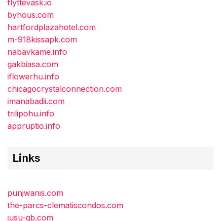
flyttevask.io
byhous.com
hartfordplazahotel.com
m-918kissapk.com
nabavkame.info
gakbiasa.com
iflowerhu.info
chicagocrystalconnection.com
imanabadii.com
trilipohu.info
appruptio.info
Links
punjwanis.com
the-parcs-clematiscondos.com
jusu-gb.com