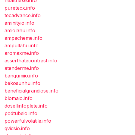
healthexe.info
puretecx.info
tecadvance.info
aminityio.info
amiolahu.info
ampacheme.info
ampullahu.info
aromaxme.info
asserthatecontrast.info
atenderme.info
bangumiio.info
bekosunhu.info
beneficialgrandiose.info
blomaio.info
dosellinfoplete.info
podtubeio.info
powerfulvolatile.info
qvidsio.info