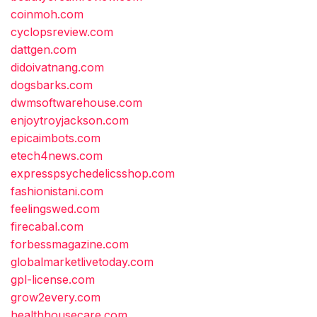
coinmoh.com
cyclopsreview.com
dattgen.com
didoivatnang.com
dogsbarks.com
dwmsoftwarehouse.com
enjoytroyjackson.com
epicaimbots.com
etech4news.com
expresspsychedelicsshop.com
fashionistani.com
feelingswed.com
firecabal.com
forbessmagazine.com
globalmarketlivetoday.com
gpl-license.com
grow2every.com
healthhousecare.com