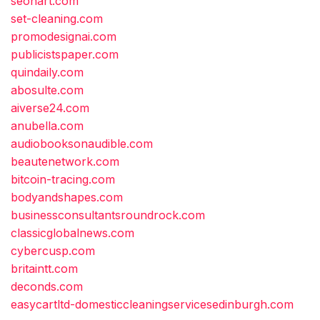
seohart.com
set-cleaning.com
promodesignai.com
publicistspaper.com
quindaily.com
abosulte.com
aiverse24.com
anubella.com
audiobooksonaudible.com
beautenetwork.com
bitcoin-tracing.com
bodyandshapes.com
businessconsultantsroundrock.com
classicglobalnews.com
cybercusp.com
britaintt.com
deconds.com
easycartltd-domesticcleaningservicesedinburgh.com