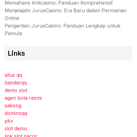
Memahami Ahlicasino: Panduan Komprehensif
Menjelajahi JurusCasino: Era Baru dalam Permainan
Online
Pengertian JurusCasino: Panduan Lengkap untuk
Pemula
Links
situs qq
bandarqq
demo slot
agen bola resmi
sakong
dominoqq
pkv
slot demo
link slot gacor