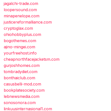
jagalchi-trade.com
loopersound.com
minapenelope.com
justicereformalliance.com
cryptoglax.com
ohiohobbyplus.com
bogothemes.com
ajino-mingei.com
yourfreehost.info
cheapnorthfacejacketsm.com
gurjoshhomes.com
tombradydiet.com
bonthaiclub.com
casusbelli-mod.com
bookplatesociety.com
lebnewsmedia.com
sonosonora.com
linkuusinternasional1.com