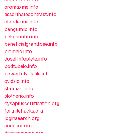
aromaxme.info
asserthatecontrast.info
atenderme.info
bangumiio.info
bekosunhu.info
beneficialgrandiose.info
blomaio.info
dosellinfoplete.info
podtubeio.info
powerfulvolatile.info
qvidsio.info
shumaio.info
slotherio.info
cysapluscertification.org
fortnitehacks.org
loginsearch.org
aodecor.org