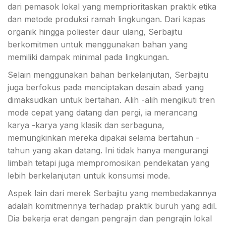
dari pemasok lokal yang memprioritaskan praktik etika
dan metode produksi ramah lingkungan. Dari kapas
organik hingga poliester daur ulang, Serbajitu
berkomitmen untuk menggunakan bahan yang
memiliki dampak minimal pada lingkungan.
Selain menggunakan bahan berkelanjutan, Serbajitu
juga berfokus pada menciptakan desain abadi yang
dimaksudkan untuk bertahan. Alih -alih mengikuti tren
mode cepat yang datang dan pergi, ia merancang
karya -karya yang klasik dan serbaguna,
memungkinkan mereka dipakai selama bertahun -
tahun yang akan datang. Ini tidak hanya mengurangi
limbah tetapi juga mempromosikan pendekatan yang
lebih berkelanjutan untuk konsumsi mode.
Aspek lain dari merek Serbajitu yang membedakannya
adalah komitmennya terhadap praktik buruh yang adil.
Dia bekerja erat dengan pengrajin dan pengrajin lokal