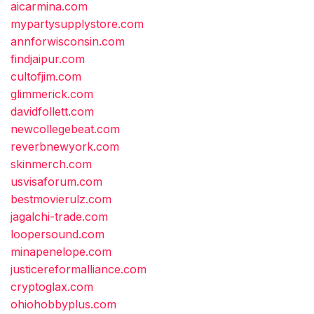
aicarmina.com
mypartysupplystore.com
annforwisconsin.com
findjaipur.com
cultofjim.com
glimmerick.com
davidfollett.com
newcollegebeat.com
reverbnewyork.com
skinmerch.com
usvisaforum.com
bestmovierulz.com
jagalchi-trade.com
loopersound.com
minapenelope.com
justicereformalliance.com
cryptoglax.com
ohiohobbyplus.com