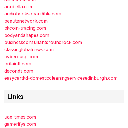
anubella.com
audiobooksonaudible.com
beautenetwork.com
bitcoin-tracing.com
bodyandshapes.com
businessconsultantsroundrock.com
classicglobalnews.com
cybercusp.com
britaintt.com
deconds.com
easycartltd-domesticcleaningservicesedinburgh.com
Links
uae-times.com
gamerifys.com