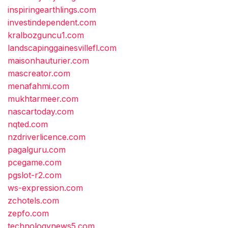
inspiringearthlings.com
investindependent.com
kralbozguncu1.com
landscapinggainesvillefl.com
maisonhauturier.com
mascreator.com
menafahmi.com
mukhtarmeer.com
nascartoday.com
nqted.com
nzdriverlicence.com
pagalguru.com
pcegame.com
pgslot-r2.com
ws-expression.com
zchotels.com
zepfo.com
technologynews5.com