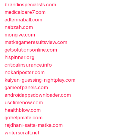
brandiospecialists.com
medicalcare7.com
adtennaball.com
nabzah.com
mongive.com
matkagameresultsview.com
getsolutionsonline.com
hispinner.org
criticalinsurance.info
nokariposter.com
kalyan-guessing-nightplay.com
gameofpanels.com
androidappsdownloader.com
usetimenow.com
healthblow.com
gohelpmate.com
rajdhani-satta-matka.com
writerscraft.net