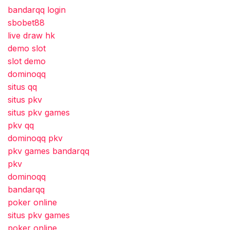
bandarqq login
sbobet88
live draw hk
demo slot
slot demo
dominoqq
situs qq
situs pkv
situs pkv games
pkv qq
dominoqq pkv
pkv games bandarqq
pkv
dominoqq
bandarqq
poker online
situs pkv games
poker online