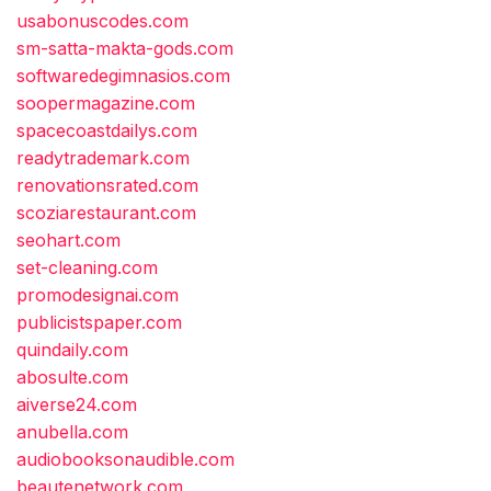
usabonuscodes.com
sm-satta-makta-gods.com
softwaredegimnasios.com
soopermagazine.com
spacecoastdailys.com
readytrademark.com
renovationsrated.com
scoziarestaurant.com
seohart.com
set-cleaning.com
promodesignai.com
publicistspaper.com
quindaily.com
abosulte.com
aiverse24.com
anubella.com
audiobooksonaudible.com
beautenetwork.com