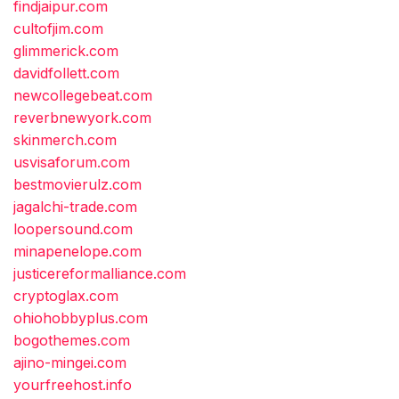
findjaipur.com
cultofjim.com
glimmerick.com
davidfollett.com
newcollegebeat.com
reverbnewyork.com
skinmerch.com
usvisaforum.com
bestmovierulz.com
jagalchi-trade.com
loopersound.com
minapenelope.com
justicereformalliance.com
cryptoglax.com
ohiohobbyplus.com
bogothemes.com
ajino-mingei.com
yourfreehost.info