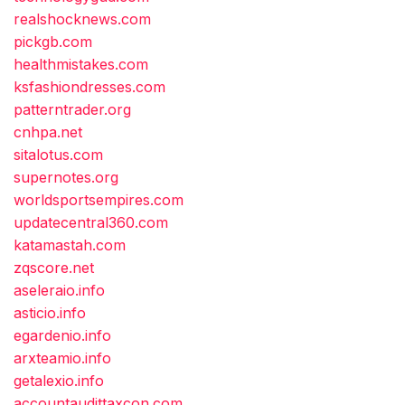
realshocknews.com
pickgb.com
healthmistakes.com
ksfashiondresses.com
patterntrader.org
cnhpa.net
sitalotus.com
supernotes.org
worldsportsempires.com
updatecentral360.com
katamastah.com
zqscore.net
aseleraio.info
asticio.info
egardenio.info
arxteamio.info
getalexio.info
accountaudittaxcon.com