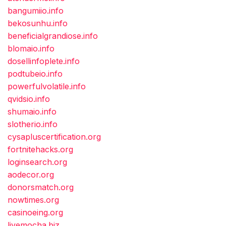
bangumiio.info
bekosunhu.info
beneficialgrandiose.info
blomaio.info
dosellinfoplete.info
podtubeio.info
powerfulvolatile.info
qvidsio.info
shumaio.info
slotherio.info
cysapluscertification.org
fortnitehacks.org
loginsearch.org
aodecor.org
donorsmatch.org
nowtimes.org
casinoeing.org
livemocha.biz