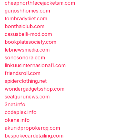
cheapnorthfacejacketsm.com
gurjoshhomes.com
tombradydiet.com
bonthaiclub.com
casusbelli-mod.com
bookplatesociety.com
lebnewsmedia.com
sonosonora.com
linkuusinternasional1.com
friendsroll.com
spiderclothing.net
wondergadgetsshop.com
seatgurunews.com
3net.info
codeplex.info
okena.info
akunidpropokerqq.com
bespokecardetailing.com