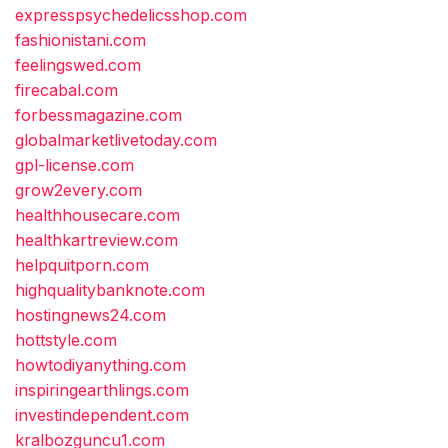
expresspsychedelicsshop.com
fashionistani.com
feelingswed.com
firecabal.com
forbessmagazine.com
globalmarketlivetoday.com
gpl-license.com
grow2every.com
healthhousecare.com
healthkartreview.com
helpquitporn.com
highqualitybanknote.com
hostingnews24.com
hottstyle.com
howtodiyanything.com
inspiringearthlings.com
investindependent.com
kralbozguncu1.com