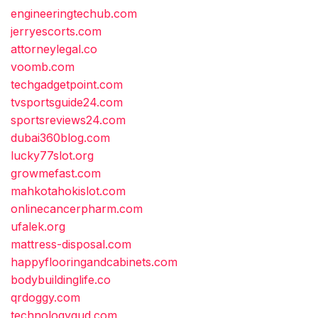
engineeringtechub.com
jerryescorts.com
attorneylegal.co
voomb.com
techgadgetpoint.com
tvsportsguide24.com
sportsreviews24.com
dubai360blog.com
lucky77slot.org
growmefast.com
mahkotahokislot.com
onlinecancerpharm.com
ufalek.org
mattress-disposal.com
happyflooringandcabinets.com
bodybuildinglife.co
qrdoggy.com
technologygud.com