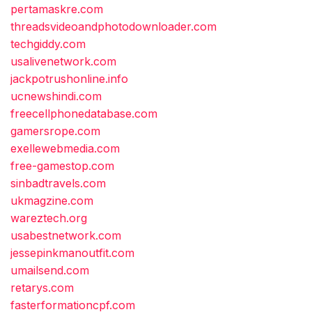
pertamaskre.com
threadsvideoandphotodownloader.com
techgiddy.com
usalivenetwork.com
jackpotrushonline.info
ucnewshindi.com
freecellphonedatabase.com
gamersrope.com
exellewebmedia.com
free-gamestop.com
sinbadtravels.com
ukmagzine.com
wareztech.org
usabestnetwork.com
jessepinkmanoutfit.com
umailsend.com
retarys.com
fasterformationcpf.com