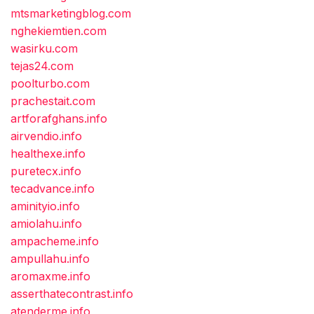
mtsmarketingblog.com
nghekiemtien.com
wasirku.com
tejas24.com
poolturbo.com
prachestait.com
artforafghans.info
airvendio.info
healthexe.info
puretecx.info
tecadvance.info
aminityio.info
amiolahu.info
ampacheme.info
ampullahu.info
aromaxme.info
asserthatecontrast.info
atenderme.info