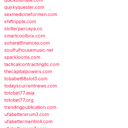
quickultimate.com
quirkyquester.com
sexmedicineformen.com
shiftripple.com
slotterpercaya.co
smartcoolbox.com
sohanjitfinances.com
soulfulhousemusic.net
sparklooms.com
tacticalcontractingllc.com
thecapitalpowers.com
tobabet88slot3.com
todayscurrentnews.com
totobet77.asia
totobet77.org
trendingpublication.com
ufabettererum3.com
ufabettermentm4.com