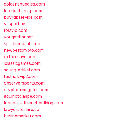
goldensnuggles.com
lookbattlemap.com
buyrdpservice.com
yesport.net
tostylo.com
yougetthat.net
sportsnetclub.com
newbestcrypto.com
oxfordsave.com
iclassicgames.com
saung-artikel.com
fasthokivip2.com
observersports.com
cryptominingplus.com
aquinoticiaspe.com
longhairedfrenchbulldog.com
lawyersforhire.co
businemarket.com