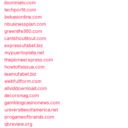
ibommatv.com
techporfit.com
bekasionline.com
nbusinessplan.com
greenlife360.com
cantshoutitout.com
expressufabet.biz
mypuertoplata.net
thepioneerxpress.com
howtofixissue.com
teamufabet.biz
webfullform.com
allviddownload.com
decorsmag.com
gamblingcasinonews.com
universitiesofamerica.net
progameofbrands.com
qbreview.org