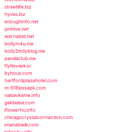
streetlife.biz
hyves.biz
enoughinfo.net
pinhive.net
warnabet.net
bollym4u.me
bolly2tollyblog.me
pandaclub.me
flyttevask.io
byhous.com
hartfordplazahotel.com
m-918kissapk.com
nabavkame.info
gakbiasa.com
iflowerhu.info
chicagocrystalconnection.com
imanabadii.com