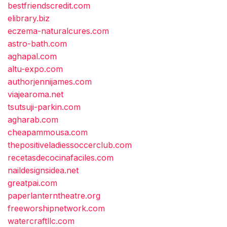
bestfriendscredit.com
elibrary.biz
eczema-naturalcures.com
astro-bath.com
aghapal.com
altu-expo.com
authorjennijames.com
viajearoma.net
tsutsuji-parkin.com
agharab.com
cheapammousa.com
thepositiveladiessoccerclub.com
recetasdecocinafaciles.com
naildesignsidea.net
greatpai.com
paperlanterntheatre.org
freeworshipnetwork.com
watercraftllc.com