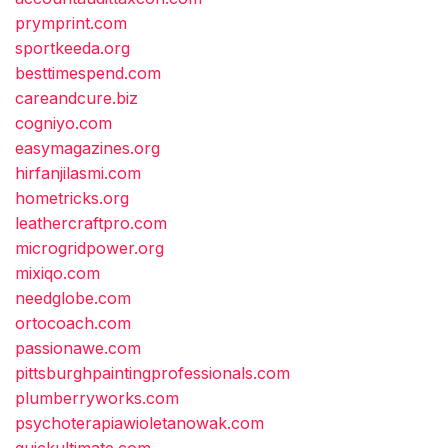
prymprint.com
sportkeeda.org
besttimespend.com
careandcure.biz
cogniyo.com
easymagazines.org
hirfanjilasmi.com
hometricks.org
leathercraftpro.com
microgridpower.org
mixiqo.com
needglobe.com
ortocoach.com
passionawe.com
pittsburghpaintingprofessionals.com
plumberryworks.com
psychoterapiawioletanowak.com