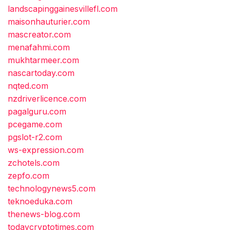
landscapinggainesvillefl.com
maisonhauturier.com
mascreator.com
menafahmi.com
mukhtarmeer.com
nascartoday.com
nqted.com
nzdriverlicence.com
pagalguru.com
pcegame.com
pgslot-r2.com
ws-expression.com
zchotels.com
zepfo.com
technologynews5.com
teknoeduka.com
thenews-blog.com
todaycryptotimes.com