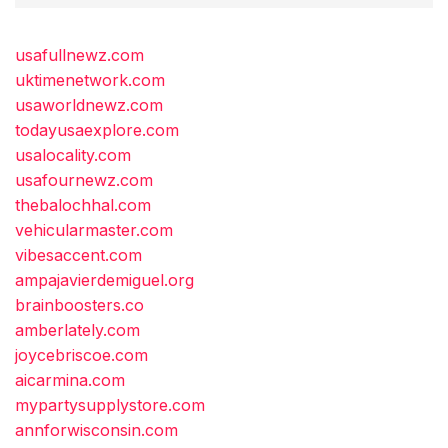
usafullnewz.com
uktimenetwork.com
usaworldnewz.com
todayusaexplore.com
usalocality.com
usafournewz.com
thebalochhal.com
vehicularmaster.com
vibesaccent.com
ampajavierdemiguel.org
brainboosters.co
amberlately.com
joycebriscoe.com
aicarmina.com
mypartysupplystore.com
annforwisconsin.com