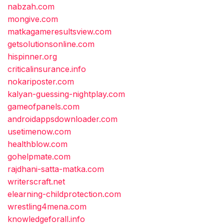
nabzah.com
mongive.com
matkagameresultsview.com
getsolutionsonline.com
hispinner.org
criticalinsurance.info
nokariposter.com
kalyan-guessing-nightplay.com
gameofpanels.com
androidappsdownloader.com
usetimenow.com
healthblow.com
gohelpmate.com
rajdhani-satta-matka.com
writerscraft.net
elearning-childprotection.com
wrestling4mena.com
knowledgeforall.info