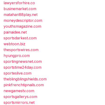
lawyersforhire.co
businemarket.com
matahari88play.net
moneydescriptor.com
youthsmagazine.com
painaidee.net
sportsdarkest.com
webtoon.biz
thesportswires.com
hyungpro.com
sportingnewsnet.com
sportstime24day.com
sporteslive.com
theblingblingshields.com
pinkfrenchtipnails.com
newgamestv.com
sportsgallerys.com
sportsmirrors.net