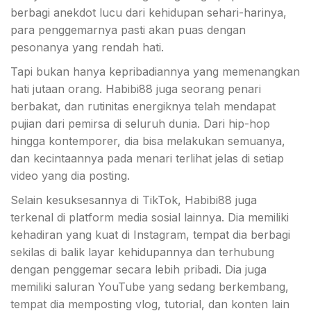
berbagi anekdot lucu dari kehidupan sehari-harinya,
para penggemarnya pasti akan puas dengan
pesonanya yang rendah hati.
Tapi bukan hanya kepribadiannya yang memenangkan
hati jutaan orang. Habibi88 juga seorang penari
berbakat, dan rutinitas energiknya telah mendapat
pujian dari pemirsa di seluruh dunia. Dari hip-hop
hingga kontemporer, dia bisa melakukan semuanya,
dan kecintaannya pada menari terlihat jelas di setiap
video yang dia posting.
Selain kesuksesannya di TikTok, Habibi88 juga
terkenal di platform media sosial lainnya. Dia memiliki
kehadiran yang kuat di Instagram, tempat dia berbagi
sekilas di balik layar kehidupannya dan terhubung
dengan penggemar secara lebih pribadi. Dia juga
memiliki saluran YouTube yang sedang berkembang,
tempat dia memposting vlog, tutorial, dan konten lain