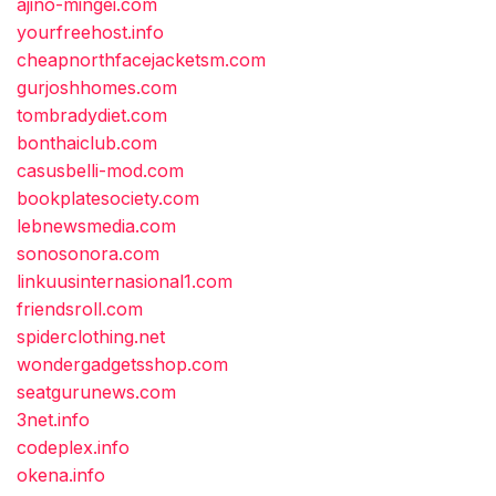
ajino-mingei.com
yourfreehost.info
cheapnorthfacejacketsm.com
gurjoshhomes.com
tombradydiet.com
bonthaiclub.com
casusbelli-mod.com
bookplatesociety.com
lebnewsmedia.com
sonosonora.com
linkuusinternasional1.com
friendsroll.com
spiderclothing.net
wondergadgetsshop.com
seatgurunews.com
3net.info
codeplex.info
okena.info