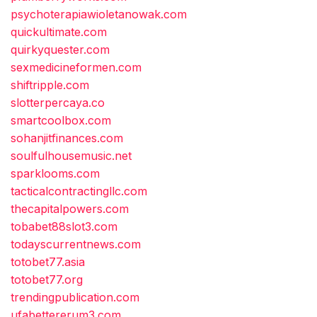
psychoterapiawioletanowak.com
quickultimate.com
quirkyquester.com
sexmedicineformen.com
shiftripple.com
slotterpercaya.co
smartcoolbox.com
sohanjitfinances.com
soulfulhousemusic.net
sparklooms.com
tacticalcontractingllc.com
thecapitalpowers.com
tobabet88slot3.com
todayscurrentnews.com
totobet77.asia
totobet77.org
trendingpublication.com
ufabettererum3.com