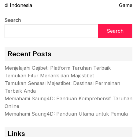
di Indonesia
Game
Search
Search
Recent Posts
Menjelajahi Gajibet: Platform Taruhan Terbaik
Temukan Fitur Menarik dari Majestibet
Temukan Sensasi Majestibet: Destinasi Permainan
Terbaik Anda
Memahami Saung4D: Panduan Komprehensif Taruhan
Online
Memahami Saung4D: Panduan Utama untuk Pemula
Links