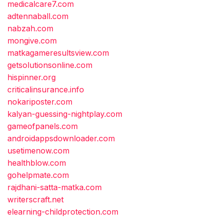
medicalcare7.com
adtennaball.com
nabzah.com
mongive.com
matkagameresultsview.com
getsolutionsonline.com
hispinner.org
criticalinsurance.info
nokariposter.com
kalyan-guessing-nightplay.com
gameofpanels.com
androidappsdownloader.com
usetimenow.com
healthblow.com
gohelpmate.com
rajdhani-satta-matka.com
writerscraft.net
elearning-childprotection.com