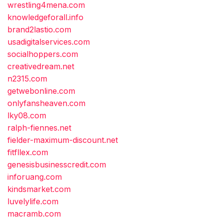
wrestling4mena.com
knowledgeforall.info
brand2lastio.com
usadigitalservices.com
socialhoppers.com
creativedream.net
n2315.com
getwebonline.com
onlyfansheaven.com
lky08.com
ralph-fiennes.net
fielder-maximum-discount.net
fitfllex.com
genesisbusinesscredit.com
inforuang.com
kindsmarket.com
luvelylife.com
macramb.com