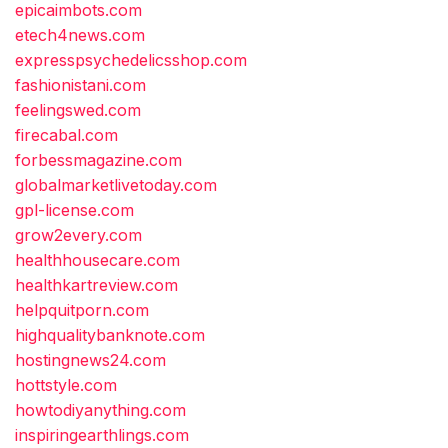
epicaimbots.com
etech4news.com
expresspsychedelicsshop.com
fashionistani.com
feelingswed.com
firecabal.com
forbessmagazine.com
globalmarketlivetoday.com
gpl-license.com
grow2every.com
healthhousecare.com
healthkartreview.com
helpquitporn.com
highqualitybanknote.com
hostingnews24.com
hottstyle.com
howtodiyanything.com
inspiringearthlings.com