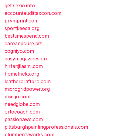
getalexio.info
accountaudittaxcon.com
prymprint.com
sportkeeda.org
besttimespend.com
careandcure.biz
cogniyo.com
easymagazines.org
hirfanjilasmi.com
hometricks.org
leathercraftpro.com
microgridpower.org
mixiqo.com
needglobe.com
ortocoach.com
passionawe.com
pittsburghpaintingprofessionals.com
plumberryworks.com