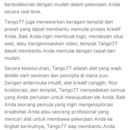
berkolaborasi dengan mudah dalam pekerjaan Anda
secara real-time.
Tango77 juga menawarkan beragam templat dan
preset yang dapat membantu memulai proses kreatif
Anda. Baik Anda ingin membuat logo, mendesain situs
web, atau menganimasikan video, templat Tango77
dapat membantu Anda memulai dengan cepat dan
mudah.
Secara keseluruhan, Tango77 adalah alat yang wajib
dimiliki oleh seniman dan pencipta di mana pun.
Dengan antarmuka intuitif, alat kreatif canggih, fitur
kolaborasi, dan templat, Tango77 menyediakan semua
yang Anda perlukan untuk mewujudkan ide Anda. Baik
Anda seorang pemula yang ingin mengeksplorasi
kreativitas Anda atau seorang profesional yang
mencari alat untuk membawa pekerjaan Anda ke
tingkat berikutnya, Tango77 siap membantu Anda.