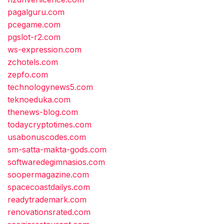
pagalguru.com
pcegame.com
pgslot-r2.com
ws-expression.com
zchotels.com
zepfo.com
technologynews5.com
teknoeduka.com
thenews-blog.com
todaycryptotimes.com
usabonuscodes.com
sm-satta-makta-gods.com
softwaredegimnasios.com
soopermagazine.com
spacecoastdailys.com
readytrademark.com
renovationsrated.com