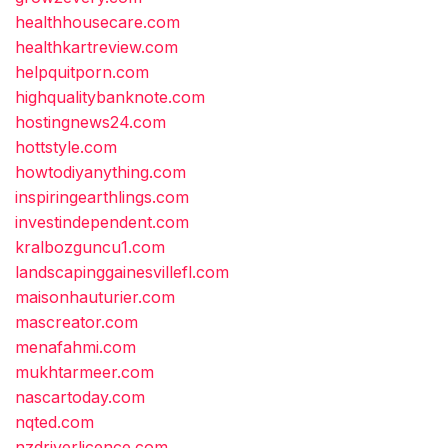
healthhousecare.com
healthkartreview.com
helpquitporn.com
highqualitybanknote.com
hostingnews24.com
hottstyle.com
howtodiyanything.com
inspiringearthlings.com
investindependent.com
kralbozguncu1.com
landscapinggainesvillefl.com
maisonhauturier.com
mascreator.com
menafahmi.com
mukhtarmeer.com
nascartoday.com
nqted.com
nzdriverlicence.com