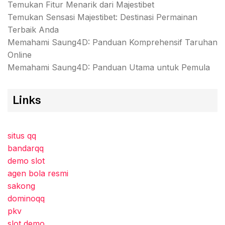
Temukan Fitur Menarik dari Majestibet
Temukan Sensasi Majestibet: Destinasi Permainan
Terbaik Anda
Memahami Saung4D: Panduan Komprehensif Taruhan
Online
Memahami Saung4D: Panduan Utama untuk Pemula
Links
situs qq
bandarqq
demo slot
agen bola resmi
sakong
dominoqq
pkv
slot demo