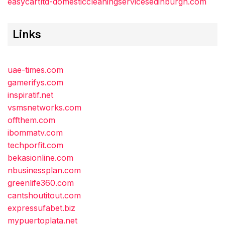
easycartltd-domesticcleaningservicesedinburgh.com
Links
uae-times.com
gamerifys.com
inspiratif.net
vsmsnetworks.com
offthem.com
ibommatv.com
techporfit.com
bekasionline.com
nbusinessplan.com
greenlife360.com
cantshoutitout.com
expressufabet.biz
mypuertoplata.net