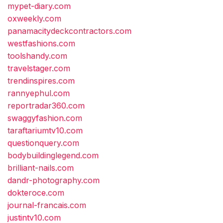
mypet-diary.com
oxweekly.com
panamacitydeckcontractors.com
westfashions.com
toolshandy.com
travelstager.com
trendinspires.com
rannyephul.com
reportradar360.com
swaggyfashion.com
taraftariumtv10.com
questionquery.com
bodybuildinglegend.com
brilliant-nails.com
dandr-photography.com
dokteroce.com
journal-francais.com
justintv10.com