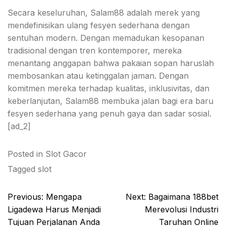
Secara keseluruhan, Salam88 adalah merek yang
mendefinisikan ulang fesyen sederhana dengan
sentuhan modern. Dengan memadukan kesopanan
tradisional dengan tren kontemporer, mereka
menantang anggapan bahwa pakaian sopan haruslah
membosankan atau ketinggalan jaman. Dengan
komitmen mereka terhadap kualitas, inklusivitas, dan
keberlanjutan, Salam88 membuka jalan bagi era baru
fesyen sederhana yang penuh gaya dan sadar sosial.
[ad_2]
Posted in
Slot Gacor
Tagged
slot
Post
Previous:
Mengapa
Next:
Bagaimana 188bet
navigation
Ligadewa Harus Menjadi
Merevolusi Industri
Tujuan Perjalanan Anda
Taruhan Online