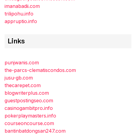
imanabadii.com
trilipohu.info
appruptio.info
Links
punjwanis.com
the-parcs-clematiscondos.com
jusu-gb.com
thecarepet.com
blogwriterplus.com
guestpostingseo.com
casinogambitpro.info
pokerplaymasters.info
courseoncourse.com
bantinbatdongsan247.com