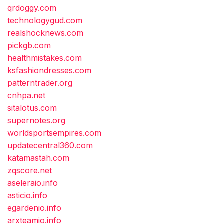
qrdoggy.com
technologygud.com
realshocknews.com
pickgb.com
healthmistakes.com
ksfashiondresses.com
patterntrader.org
cnhpa.net
sitalotus.com
supernotes.org
worldsportsempires.com
updatecentral360.com
katamastah.com
zqscore.net
aseleraio.info
asticio.info
egardenio.info
arxteamio.info