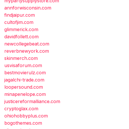
mypartysupplystore.com
annforwisconsin.com
findjaipur.com
cultofjim.com
glimmerick.com
davidfollett.com
newcollegebeat.com
reverbnewyork.com
skinmerch.com
usvisaforum.com
bestmovierulz.com
jagalchi-trade.com
loopersound.com
minapenelope.com
justicereformalliance.com
cryptoglax.com
ohiohobbyplus.com
bogothemes.com