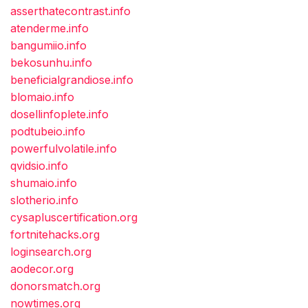
asserthatecontrast.info
atenderme.info
bangumiio.info
bekosunhu.info
beneficialgrandiose.info
blomaio.info
dosellinfoplete.info
podtubeio.info
powerfulvolatile.info
qvidsio.info
shumaio.info
slotherio.info
cysapluscertification.org
fortnitehacks.org
loginsearch.org
aodecor.org
donorsmatch.org
nowtimes.org