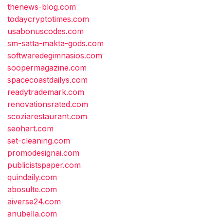
thenews-blog.com
todaycryptotimes.com
usabonuscodes.com
sm-satta-makta-gods.com
softwaredegimnasios.com
soopermagazine.com
spacecoastdailys.com
readytrademark.com
renovationsrated.com
scoziarestaurant.com
seohart.com
set-cleaning.com
promodesignai.com
publicistspaper.com
quindaily.com
abosulte.com
aiverse24.com
anubella.com