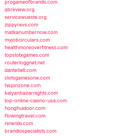
progameofbrands.com
qbreview.org
servicewueste.org
zippyrevs.com
matkanumbernow.com
myjobcirculars.com
healthmoreoverfitness.com
topslotxgames.com
routerloggnet.net
dantella6.com
slotsgamesone.com
hispinzone.com
kalyanbazarnights.com
top-online-casino-usa.com
honghuidoor.com
flowingtravel.com
nineniki.com
brandiospecialists.com