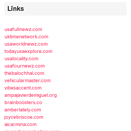
Links
usafullnewz.com
uktimenetwork.com
usaworldnewz.com
todayusaexplore.com
usalocality.com
usafournewz.com
thebalochhal.com
vehicularmaster.com
vibesaccent.com
ampajavierdemiguel.org
brainboosters.co
amberlately.com
joycebriscoe.com
aicarmina.com