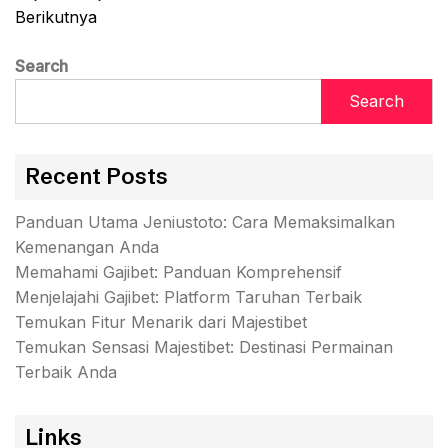
Berikutnya
Search
Search
Recent Posts
Panduan Utama Jeniustoto: Cara Memaksimalkan
Kemenangan Anda
Memahami Gajibet: Panduan Komprehensif
Menjelajahi Gajibet: Platform Taruhan Terbaik
Temukan Fitur Menarik dari Majestibet
Temukan Sensasi Majestibet: Destinasi Permainan
Terbaik Anda
Links