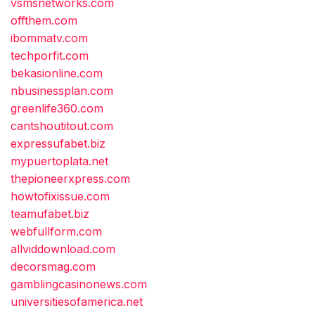
vsmsnetworks.com
offthem.com
ibommatv.com
techporfit.com
bekasionline.com
nbusinessplan.com
greenlife360.com
cantshoutitout.com
expressufabet.biz
mypuertoplata.net
thepioneerxpress.com
howtofixissue.com
teamufabet.biz
webfullform.com
allviddownload.com
decorsmag.com
gamblingcasinonews.com
universitiesofamerica.net