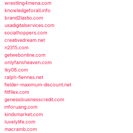
wrestling4mena.com
knowledgeforall.info
brand2lastio.com
usadigitalservices.com
socialhoppers.com
creativedream.net
n2315.com
getwebonline.com
onlyfansheaven.com
lky08.com
ralph-fiennes.net
fielder-maximum-discount.net
fitfllex.com
genesisbusinesscredit.com
inforuang.com
kindsmarket.com
luvelylife.com
macramb.com