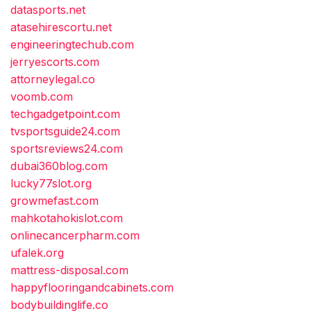
datasports.net
atasehirescortu.net
engineeringtechub.com
jerryescorts.com
attorneylegal.co
voomb.com
techgadgetpoint.com
tvsportsguide24.com
sportsreviews24.com
dubai360blog.com
lucky77slot.org
growmefast.com
mahkotahokislot.com
onlinecancerpharm.com
ufalek.org
mattress-disposal.com
happyflooringandcabinets.com
bodybuildinglife.co