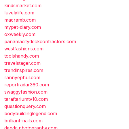
kindsmarket.com
luvelylife.com
macramb.com
mypet-diary.com
oxweekly.com
panamacitydeckcontractors.com
westfashions.com
toolshandy.com
travelstager.com
trendinspires.com
rannyephul.com
reportradar360.com
swaggyfashion.com
taraftariumtv10.com
questionquery.com
bodybuildinglegend.com
brilliant-nails.com
dandr-photography.com