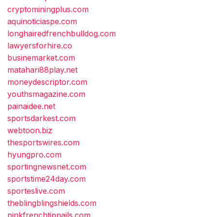
cryptominingplus.com
aquinoticiaspe.com
longhairedfrenchbulldog.com
lawyersforhire.co
businemarket.com
matahari88play.net
moneydescriptor.com
youthsmagazine.com
painaidee.net
sportsdarkest.com
webtoon.biz
thesportswires.com
hyungpro.com
sportingnewsnet.com
sportstime24day.com
sporteslive.com
theblingblingshields.com
pinkfrenchtipnails.com