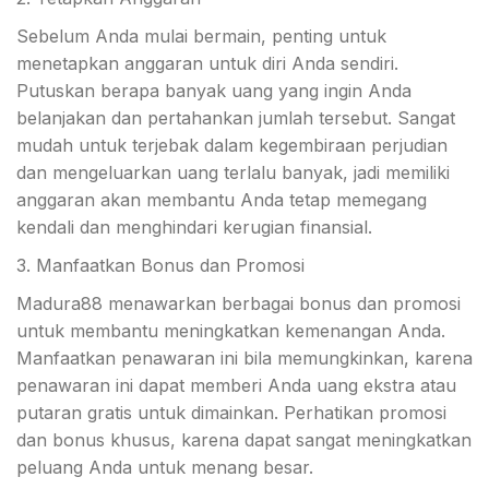
Sebelum Anda mulai bermain, penting untuk
menetapkan anggaran untuk diri Anda sendiri.
Putuskan berapa banyak uang yang ingin Anda
belanjakan dan pertahankan jumlah tersebut. Sangat
mudah untuk terjebak dalam kegembiraan perjudian
dan mengeluarkan uang terlalu banyak, jadi memiliki
anggaran akan membantu Anda tetap memegang
kendali dan menghindari kerugian finansial.
3. Manfaatkan Bonus dan Promosi
Madura88 menawarkan berbagai bonus dan promosi
untuk membantu meningkatkan kemenangan Anda.
Manfaatkan penawaran ini bila memungkinkan, karena
penawaran ini dapat memberi Anda uang ekstra atau
putaran gratis untuk dimainkan. Perhatikan promosi
dan bonus khusus, karena dapat sangat meningkatkan
peluang Anda untuk menang besar.