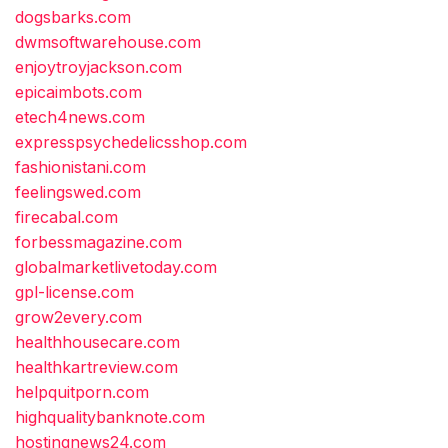
dogsbarks.com
dwmsoftwarehouse.com
enjoytroyjackson.com
epicaimbots.com
etech4news.com
expresspsychedelicsshop.com
fashionistani.com
feelingswed.com
firecabal.com
forbessmagazine.com
globalmarketlivetoday.com
gpl-license.com
grow2every.com
healthhousecare.com
healthkartreview.com
helpquitporn.com
highqualitybanknote.com
hostingnews24.com