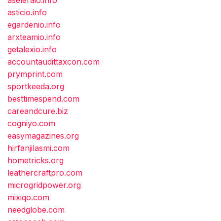
aseleraio.info
asticio.info
egardenio.info
arxteamio.info
getalexio.info
accountaudittaxcon.com
prymprint.com
sportkeeda.org
besttimespend.com
careandcure.biz
cogniyo.com
easymagazines.org
hirfanjilasmi.com
hometricks.org
leathercraftpro.com
microgridpower.org
mixiqo.com
needglobe.com