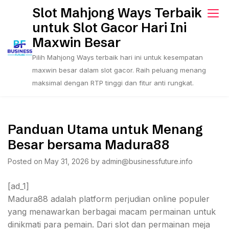
Skip
Slot Mahjong Ways Terbaik
to
untuk Slot Gacor Hari Ini
content
Maxwin Besar
Pilih Mahjong Ways terbaik hari ini untuk kesempatan
maxwin besar dalam slot gacor. Raih peluang menang
maksimal dengan RTP tinggi dan fitur anti rungkat.
Panduan Utama untuk Menang
Besar bersama Madura88
Posted on
May 31, 2026
by
admin@businessfuture.info
[ad_1]
Madura88 adalah platform perjudian online populer
yang menawarkan berbagai macam permainan untuk
dinikmati para pemain. Dari slot dan permainan meja