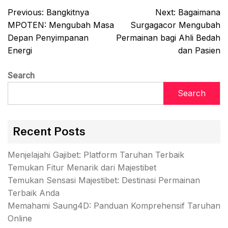
Post
Previous:
Bangkitnya
Next:
Bagaimana
navigation
MPOTEN: Mengubah Masa
Surgagacor Mengubah
Depan Penyimpanan
Permainan bagi Ahli Bedah
Energi
dan Pasien
Search
Search
Recent Posts
Menjelajahi Gajibet: Platform Taruhan Terbaik
Temukan Fitur Menarik dari Majestibet
Temukan Sensasi Majestibet: Destinasi Permainan
Terbaik Anda
Memahami Saung4D: Panduan Komprehensif Taruhan
Online