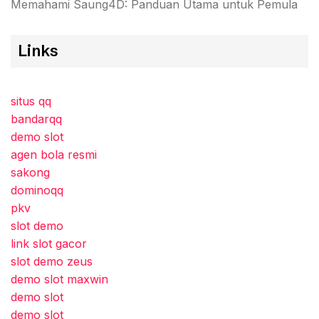
Memahami Saung4D: Panduan Utama untuk Pemula
Links
situs qq
bandarqq
demo slot
agen bola resmi
sakong
dominoqq
pkv
slot demo
link slot gacor
slot demo zeus
demo slot maxwin
demo slot
demo slot