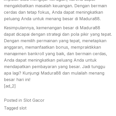
mengakibatkan masalah keuangan. Dengan bermain
cerdas dan tetap fokus, Anda dapat meningkatkan
peluang Anda untuk menang besar di Madura88.
Kesimpulannya, kemenangan besar di Madura88
dapat dicapai dengan strategi dan pola pikir yang tepat.
Dengan memilih permainan yang tepat, menetapkan
anggaran, memanfaatkan bonus, mempraktikkan
manajemen bankroll yang baik, dan bermain cerdas,
Anda dapat meningkatkan peluang Anda untuk
mendapatkan pembayaran yang besar. Jadi tunggu
apa lagi? Kunjungi Madura88 dan mulailah menang
besar hari ini!
[ad_2]
Posted in
Slot Gacor
Tagged
slot