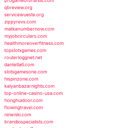
progameofbrands.com
qbreview.org
servicewueste.org
zippyrevs.com
matkanumbernow.com
myjobcirculars.com
healthmoreoverfitness.com
topslotxgames.com
routerloggnet.net
dantella6.com
slotsgamesone.com
hispinzone.com
kalyanbazarnights.com
top-online-casino-usa.com
honghuidoor.com
flowingtravel.com
nineniki.com
brandiospecialists.com