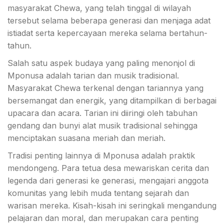
masyarakat Chewa, yang telah tinggal di wilayah
tersebut selama beberapa generasi dan menjaga adat
istiadat serta kepercayaan mereka selama bertahun-
tahun.
Salah satu aspek budaya yang paling menonjol di
Mponusa adalah tarian dan musik tradisional.
Masyarakat Chewa terkenal dengan tariannya yang
bersemangat dan energik, yang ditampilkan di berbagai
upacara dan acara. Tarian ini diiringi oleh tabuhan
gendang dan bunyi alat musik tradisional sehingga
menciptakan suasana meriah dan meriah.
Tradisi penting lainnya di Mponusa adalah praktik
mendongeng. Para tetua desa mewariskan cerita dan
legenda dari generasi ke generasi, mengajari anggota
komunitas yang lebih muda tentang sejarah dan
warisan mereka. Kisah-kisah ini seringkali mengandung
pelajaran dan moral, dan merupakan cara penting