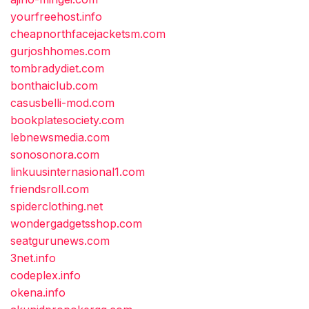
yourfreehost.info
cheapnorthfacejacketsm.com
gurjoshhomes.com
tombradydiet.com
bonthaiclub.com
casusbelli-mod.com
bookplatesociety.com
lebnewsmedia.com
sonosonora.com
linkuusinternasional1.com
friendsroll.com
spiderclothing.net
wondergadgetsshop.com
seatgurunews.com
3net.info
codeplex.info
okena.info