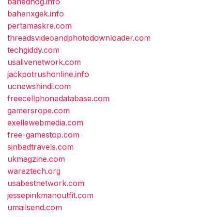
bahednog.info
bahenxgek.info
pertamaskre.com
threadsvideoandphotodownloader.com
techgiddy.com
usalivenetwork.com
jackpotrushonline.info
ucnewshindi.com
freecellphonedatabase.com
gamersrope.com
exellewebmedia.com
free-gamestop.com
sinbadtravels.com
ukmagzine.com
wareztech.org
usabestnetwork.com
jessepinkmanoutfit.com
umailsend.com