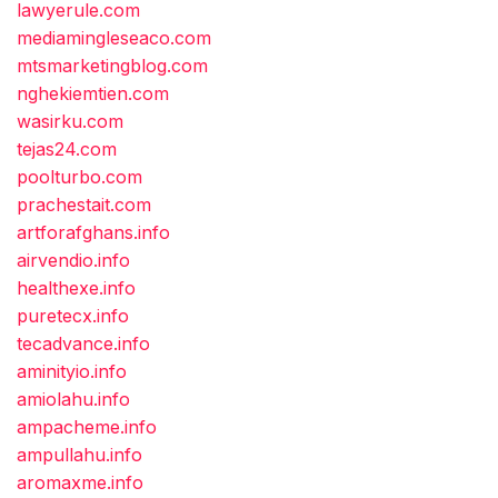
lawyerule.com
mediamingleseaco.com
mtsmarketingblog.com
nghekiemtien.com
wasirku.com
tejas24.com
poolturbo.com
prachestait.com
artforafghans.info
airvendio.info
healthexe.info
puretecx.info
tecadvance.info
aminityio.info
amiolahu.info
ampacheme.info
ampullahu.info
aromaxme.info