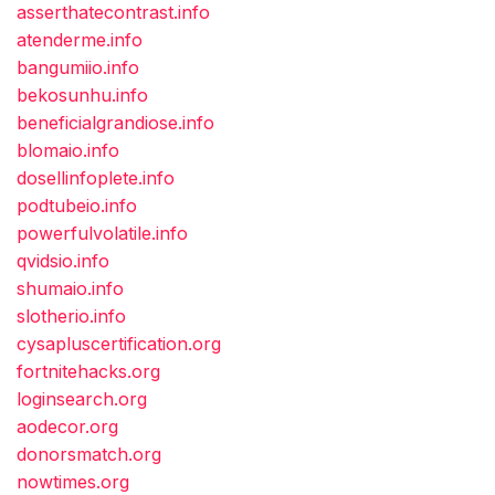
asserthatecontrast.info
atenderme.info
bangumiio.info
bekosunhu.info
beneficialgrandiose.info
blomaio.info
dosellinfoplete.info
podtubeio.info
powerfulvolatile.info
qvidsio.info
shumaio.info
slotherio.info
cysapluscertification.org
fortnitehacks.org
loginsearch.org
aodecor.org
donorsmatch.org
nowtimes.org