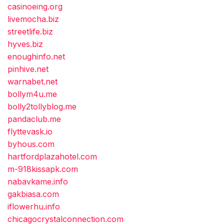
casinoeing.org
livemocha.biz
streetlife.biz
hyves.biz
enoughinfo.net
pinhive.net
warnabet.net
bollym4u.me
bolly2tollyblog.me
pandaclub.me
flyttevask.io
byhous.com
hartfordplazahotel.com
m-918kissapk.com
nabavkame.info
gakbiasa.com
iflowerhu.info
chicagocrystalconnection.com