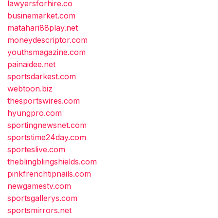
lawyersforhire.co
businemarket.com
matahari88play.net
moneydescriptor.com
youthsmagazine.com
painaidee.net
sportsdarkest.com
webtoon.biz
thesportswires.com
hyungpro.com
sportingnewsnet.com
sportstime24day.com
sporteslive.com
theblingblingshields.com
pinkfrenchtipnails.com
newgamestv.com
sportsgallerys.com
sportsmirrors.net