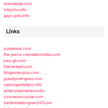
imanabadii.com
trilipohu.info
appruptio.info
Links
punjwanis.com
the-parcs-clematiscondos.com
jusu-gb.com
thecarepet.com
blogwriterplus.com
guestpostingseo.com
casinogambitpro.info
pokerplaymasters.info
courseoncourse.com
bantinbatdongsan247.com