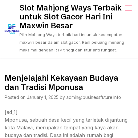
Skip
Slot Mahjong Ways Terbaik
to
untuk Slot Gacor Hari Ini
content
Maxwin Besar
Pilih Mahjong Ways terbaik hari ini untuk kesempatan
maxwin besar dalam slot gacor. Raih peluang menang
maksimal dengan RTP tinggi dan fitur anti rungkat.
Menjelajahi Kekayaan Budaya
dan Tradisi Mponusa
Posted on
January 1, 2025
by
admin@businessfuture.info
[ad_1]
Mponusa, sebuah desa kecil yang terletak di jantung
kota Malawi, merupakan tempat yang kaya akan
budaya dan tradisi. Desa ini adalah rumah bagi