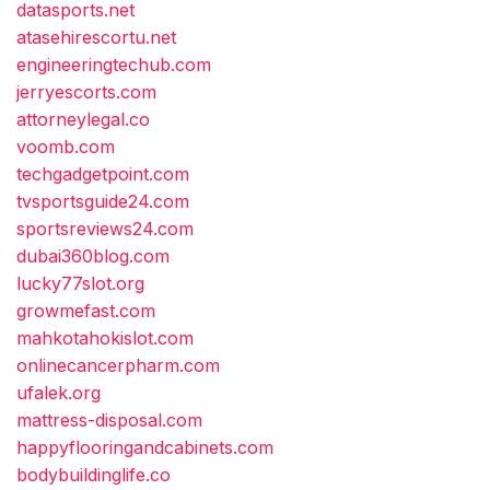
datasports.net
atasehirescortu.net
engineeringtechub.com
jerryescorts.com
attorneylegal.co
voomb.com
techgadgetpoint.com
tvsportsguide24.com
sportsreviews24.com
dubai360blog.com
lucky77slot.org
growmefast.com
mahkotahokislot.com
onlinecancerpharm.com
ufalek.org
mattress-disposal.com
happyflooringandcabinets.com
bodybuildinglife.co