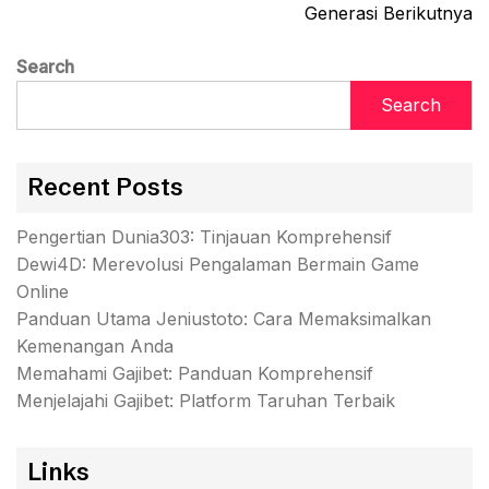
Generasi Berikutnya
Search
Search
Recent Posts
Pengertian Dunia303: Tinjauan Komprehensif
Dewi4D: Merevolusi Pengalaman Bermain Game
Online
Panduan Utama Jeniustoto: Cara Memaksimalkan
Kemenangan Anda
Memahami Gajibet: Panduan Komprehensif
Menjelajahi Gajibet: Platform Taruhan Terbaik
Links