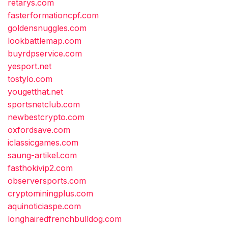
retarys.com
fasterformationcpf.com
goldensnuggles.com
lookbattlemap.com
buyrdpservice.com
yesport.net
tostylo.com
yougetthat.net
sportsnetclub.com
newbestcrypto.com
oxfordsave.com
iclassicgames.com
saung-artikel.com
fasthokivip2.com
observersports.com
cryptominingplus.com
aquinoticiaspe.com
longhairedfrenchbulldog.com