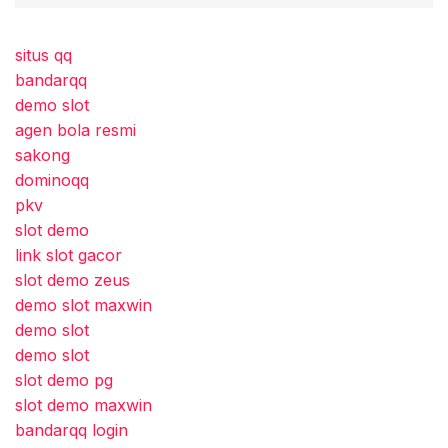
situs qq
bandarqq
demo slot
agen bola resmi
sakong
dominoqq
pkv
slot demo
link slot gacor
slot demo zeus
demo slot maxwin
demo slot
demo slot
slot demo pg
slot demo maxwin
bandarqq login