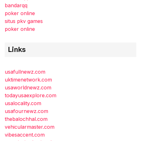
bandarqq
poker online
situs pkv games
poker online
Links
usafullnewz.com
uktimenetwork.com
usaworldnewz.com
todayusaexplore.com
usalocality.com
usafournewz.com
thebalochhal.com
vehicularmaster.com
vibesaccent.com