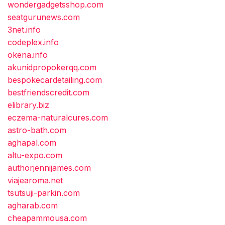
wondergadgetsshop.com
seatgurunews.com
3net.info
codeplex.info
okena.info
akunidpropokerqq.com
bespokecardetailing.com
bestfriendscredit.com
elibrary.biz
eczema-naturalcures.com
astro-bath.com
aghapal.com
altu-expo.com
authorjennijames.com
viajearoma.net
tsutsuji-parkin.com
agharab.com
cheapammousa.com