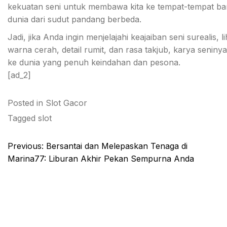
kekuatan seni untuk membawa kita ke tempat-tempat baru
dunia dari sudut pandang berbeda.
Jadi, jika Anda ingin menjelajahi keajaiban seni sureali
warna cerah, detail rumit, dan rasa takjub, karya seni
ke dunia yang penuh keindahan dan pesona.
[ad_2]
Posted in
Slot Gacor
Tagged
slot
Post
Previous:
Bersantai dan Melepaskan Tenaga di
navigation
Marina77: Liburan Akhir Pekan Sempurna Anda