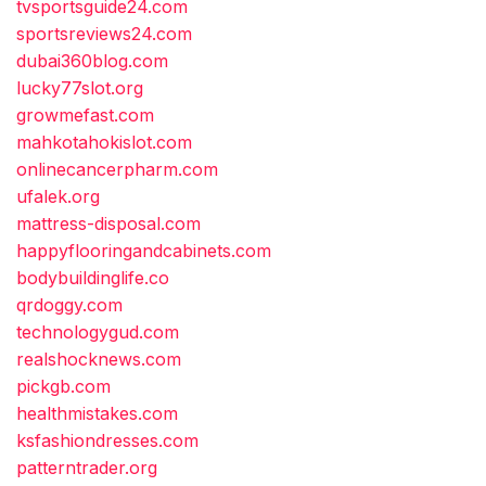
tvsportsguide24.com
sportsreviews24.com
dubai360blog.com
lucky77slot.org
growmefast.com
mahkotahokislot.com
onlinecancerpharm.com
ufalek.org
mattress-disposal.com
happyflooringandcabinets.com
bodybuildinglife.co
qrdoggy.com
technologygud.com
realshocknews.com
pickgb.com
healthmistakes.com
ksfashiondresses.com
patterntrader.org