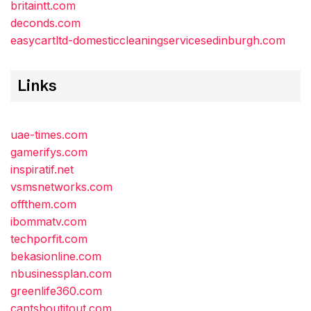
britaintt.com
deconds.com
easycartltd-domesticcleaningservicesedinburgh.com
Links
uae-times.com
gamerifys.com
inspiratif.net
vsmsnetworks.com
offthem.com
ibommatv.com
techporfit.com
bekasionline.com
nbusinessplan.com
greenlife360.com
cantshoutitout.com