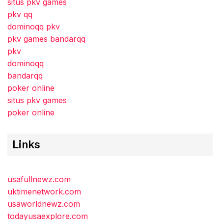
situs pkv games
pkv qq
dominoqq pkv
pkv games bandarqq
pkv
dominoqq
bandarqq
poker online
situs pkv games
poker online
Links
usafullnewz.com
uktimenetwork.com
usaworldnewz.com
todayusaexplore.com