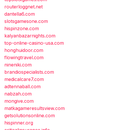
routerloggnet.net
dantella6.com
slotsgamesone.com
hispinzone.com
kalyanbazarnights.com
top-online-casino-usa.com
honghuidoor.com
flowingtravel.com
nineniki.com
brandiospecialists.com
medicalcare7.com
adtennaball.com
nabzah.com
mongive.com
matkagameresultsview.com
getsolutionsonline.com
hispinner.org