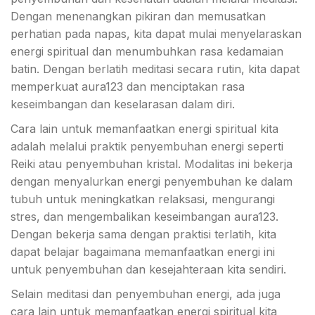
Dengan menenangkan pikiran dan memusatkan
perhatian pada napas, kita dapat mulai menyelaraskan
energi spiritual dan menumbuhkan rasa kedamaian
batin. Dengan berlatih meditasi secara rutin, kita dapat
memperkuat aura123 dan menciptakan rasa
keseimbangan dan keselarasan dalam diri.
Cara lain untuk memanfaatkan energi spiritual kita
adalah melalui praktik penyembuhan energi seperti
Reiki atau penyembuhan kristal. Modalitas ini bekerja
dengan menyalurkan energi penyembuhan ke dalam
tubuh untuk meningkatkan relaksasi, mengurangi
stres, dan mengembalikan keseimbangan aura123.
Dengan bekerja sama dengan praktisi terlatih, kita
dapat belajar bagaimana memanfaatkan energi ini
untuk penyembuhan dan kesejahteraan kita sendiri.
Selain meditasi dan penyembuhan energi, ada juga
cara lain untuk memanfaatkan energi spiritual kita