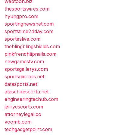
webtoon.biz
thesportswires.com
hyungpro.com
sportingnewsnet.com
sportstime24day.com
sporteslive.com
theblingblingshields.com
pinkfrenchtipnails.com
newgamestv.com
sportsgallerys.com
sportsmirrors.net
datasports.net
atasehirescortu.net
engineeringtechub.com
jerryescorts.com
attorneylegal.co
voomb.com
techgadgetpoint.com