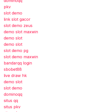
dominoqq
pkv
slot demo
link slot gacor
slot demo zeus
demo slot maxwin
demo slot
demo slot
slot demo pg
slot demo maxwin
bandarqq login
sbobet88
live draw hk
demo slot
slot demo
dominoqq
situs qq
situs pkv