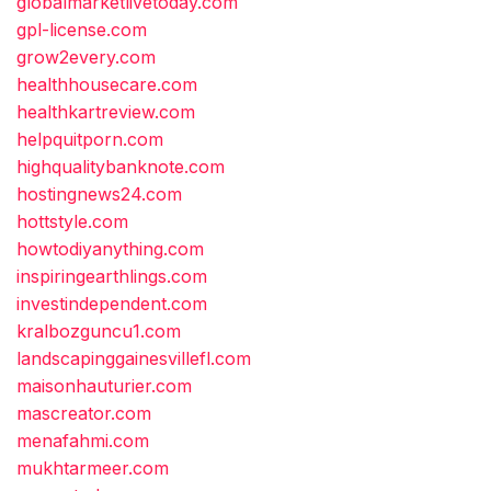
globalmarketlivetoday.com
gpl-license.com
grow2every.com
healthhousecare.com
healthkartreview.com
helpquitporn.com
highqualitybanknote.com
hostingnews24.com
hottstyle.com
howtodiyanything.com
inspiringearthlings.com
investindependent.com
kralbozguncu1.com
landscapinggainesvillefl.com
maisonhauturier.com
mascreator.com
menafahmi.com
mukhtarmeer.com