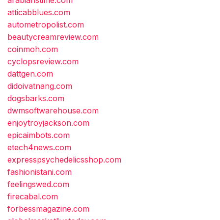
arabianstime.com
atticabblues.com
autometropolist.com
beautycreamreview.com
coinmoh.com
cyclopsreview.com
dattgen.com
didoivatnang.com
dogsbarks.com
dwmsoftwarehouse.com
enjoytroyjackson.com
epicaimbots.com
etech4news.com
expresspsychedelicsshop.com
fashionistani.com
feelingswed.com
firecabal.com
forbessmagazine.com