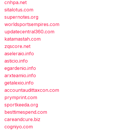
cnhpa.net
sitalotus.com
supernotes.org
worldsportsempires.com
updatecentral360.com
katamastah.com
zqscore.net
aseleraio.info
asticio.info
egardenio.info
arxteamio.info
getalexio.info
accountaudittaxcon.com
prymprint.com
sportkeeda.org
besttimespend.com
careandcure.biz
cogniyo.com