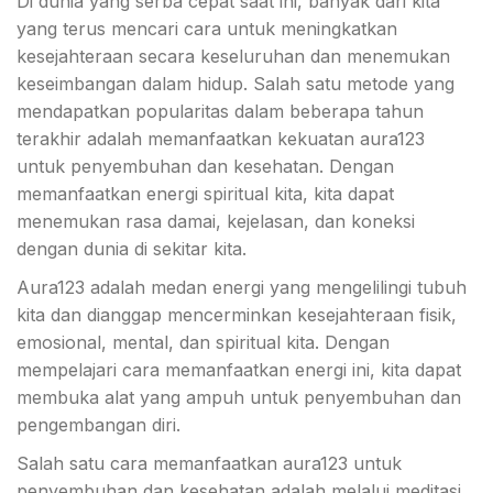
Di dunia yang serba cepat saat ini, banyak dari kita
yang terus mencari cara untuk meningkatkan
kesejahteraan secara keseluruhan dan menemukan
keseimbangan dalam hidup. Salah satu metode yang
mendapatkan popularitas dalam beberapa tahun
terakhir adalah memanfaatkan kekuatan aura123
untuk penyembuhan dan kesehatan. Dengan
memanfaatkan energi spiritual kita, kita dapat
menemukan rasa damai, kejelasan, dan koneksi
dengan dunia di sekitar kita.
Aura123 adalah medan energi yang mengelilingi tubuh
kita dan dianggap mencerminkan kesejahteraan fisik,
emosional, mental, dan spiritual kita. Dengan
mempelajari cara memanfaatkan energi ini, kita dapat
membuka alat yang ampuh untuk penyembuhan dan
pengembangan diri.
Salah satu cara memanfaatkan aura123 untuk
penyembuhan dan kesehatan adalah melalui meditasi.