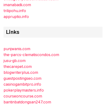
imanabadii.com
trilipohu.info
appruptio.info
Links
punjwanis.com
the-parcs-clematiscondos.com
jusu-gb.com
thecarepet.com
blogwriterplus.com
guestpostingseo.com
casinogambitpro.info
pokerplaymasters.info
courseoncourse.com
bantinbatdongsan247.com