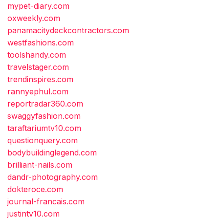
mypet-diary.com
oxweekly.com
panamacitydeckcontractors.com
westfashions.com
toolshandy.com
travelstager.com
trendinspires.com
rannyephul.com
reportradar360.com
swaggyfashion.com
taraftariumtv10.com
questionquery.com
bodybuildinglegend.com
brilliant-nails.com
dandr-photography.com
dokteroce.com
journal-francais.com
justintv10.com