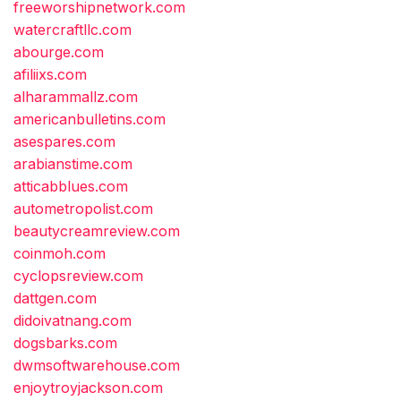
freeworshipnetwork.com
watercraftllc.com
abourge.com
afiliixs.com
alharammallz.com
americanbulletins.com
asespares.com
arabianstime.com
atticabblues.com
autometropolist.com
beautycreamreview.com
coinmoh.com
cyclopsreview.com
dattgen.com
didoivatnang.com
dogsbarks.com
dwmsoftwarehouse.com
enjoytroyjackson.com