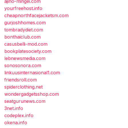
ajino-mingei.com
yourfreehost.info
cheapnorthfacejacketsm.com
gurjoshhomes.com
tombradydiet.com
bonthaiclub.com
casusbelli-mod.com
bookplatesociety.com
lebnewsmedia.com
sonosonora.com
linkuusinternasional1.com
friendsroll.com
spiderclothing.net
wondergadgetsshop.com
seatgurunews.com
3net.info
codeplex.info
okena.info