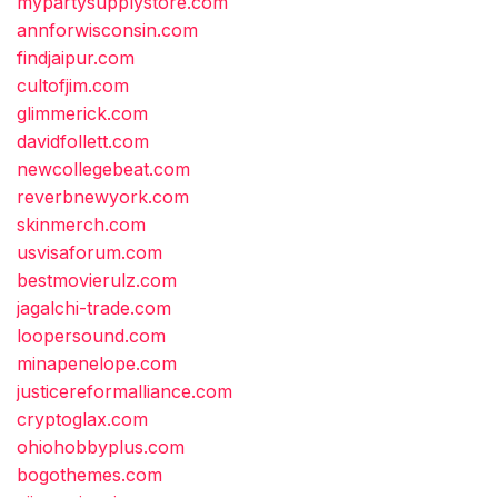
mypartysupplystore.com
annforwisconsin.com
findjaipur.com
cultofjim.com
glimmerick.com
davidfollett.com
newcollegebeat.com
reverbnewyork.com
skinmerch.com
usvisaforum.com
bestmovierulz.com
jagalchi-trade.com
loopersound.com
minapenelope.com
justicereformalliance.com
cryptoglax.com
ohiohobbyplus.com
bogothemes.com