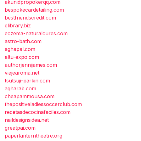
akunidpropokerqq.com
bespokecardetailing.com
bestfriendscredit.com
elibrary.biz
eczema-naturalcures.com
astro-bath.com
aghapal.com
altu-expo.com
authorjennijames.com
viajearoma.net
tsutsuji-parkin.com
agharab.com
cheapammousa.com
thepositiveladiessoccerclub.com
recetasdecocinafaciles.com
naildesignsidea.net
greatpai.com
paperlanterntheatre.org