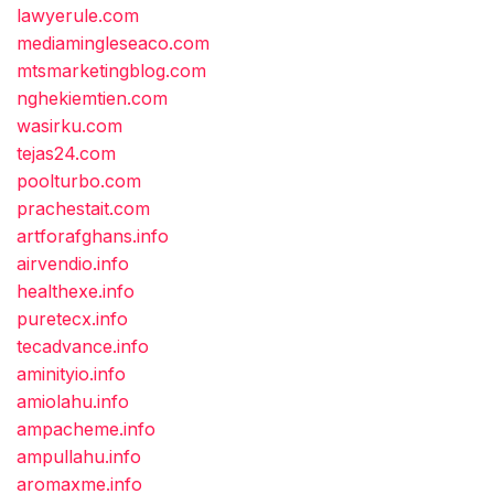
lawyerule.com
mediamingleseaco.com
mtsmarketingblog.com
nghekiemtien.com
wasirku.com
tejas24.com
poolturbo.com
prachestait.com
artforafghans.info
airvendio.info
healthexe.info
puretecx.info
tecadvance.info
aminityio.info
amiolahu.info
ampacheme.info
ampullahu.info
aromaxme.info