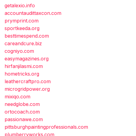
getalexio.info
accountaudittaxcon.com
prymprint.com
sportkeeda.org
besttimespend.com
careandcure.biz
cogniyo.com
easymagazines.org
hirfanjilasmi.com
hometricks.org
leathercraftpro.com
microgridpower.org
mixiqo.com
needglobe.com
ortocoach.com
passionawe.com
pittsburghpaintingprofessionals.com
plumberryworks.com