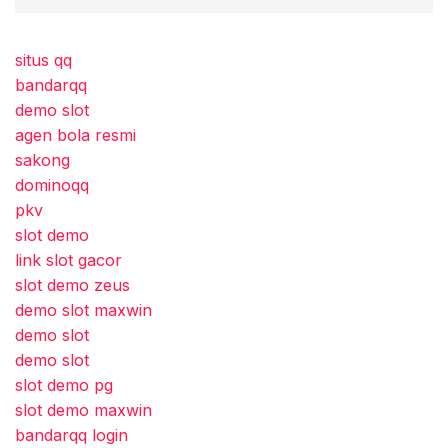
situs qq
bandarqq
demo slot
agen bola resmi
sakong
dominoqq
pkv
slot demo
link slot gacor
slot demo zeus
demo slot maxwin
demo slot
demo slot
slot demo pg
slot demo maxwin
bandarqq login