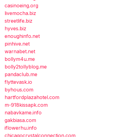
casinoeing.org
livemocha.biz
streetlife.biz
hyves.biz
enoughinfo.net
pinhive.net
warnabet.net
bollym4u.me
bolly2tollyblog.me
pandaclub.me
flyttevask.io
byhous.com
hartfordplazahotel.com
m-918kissapk.com
nabavkame.info
gakbiasa.com
iflowerhu.info
chicagocrystalconnection.com