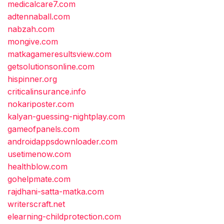
medicalcare7.com
adtennaball.com
nabzah.com
mongive.com
matkagameresultsview.com
getsolutionsonline.com
hispinner.org
criticalinsurance.info
nokariposter.com
kalyan-guessing-nightplay.com
gameofpanels.com
androidappsdownloader.com
usetimenow.com
healthblow.com
gohelpmate.com
rajdhani-satta-matka.com
writerscraft.net
elearning-childprotection.com