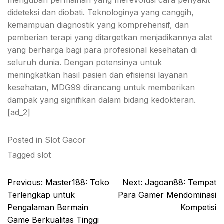
mengubah permainan yang merevolusi cara penyakit
dideteksi dan diobati. Teknologinya yang canggih,
kemampuan diagnostik yang komprehensif, dan
pemberian terapi yang ditargetkan menjadikannya alat
yang berharga bagi para profesional kesehatan di
seluruh dunia. Dengan potensinya untuk
meningkatkan hasil pasien dan efisiensi layanan
kesehatan, MDG99 dirancang untuk memberikan
dampak yang signifikan dalam bidang kedokteran.
[ad_2]
Posted in
Slot Gacor
Tagged
slot
Post
Previous:
Master188: Toko
Next:
Jagoan88: Tempat
navigation
Terlengkap untuk
Para Gamer Mendominasi
Pengalaman Bermain
Kompetisi
Game Berkualitas Tinggi