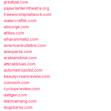
greatpai.com
paperlanterntheatre.org
freeworshipnetwork.com
watercraftllc.com
abourge.com
afiliixs.com
alharammallz.com
americanbulletins.com
asespares.com
arabianstime.com
atticabblues.com
autometropolist.com
beautycreamreview.com
coinmoh.com
cyclopsreview.com
dattgen.com
didoivatnang.com
dogsbarks.com