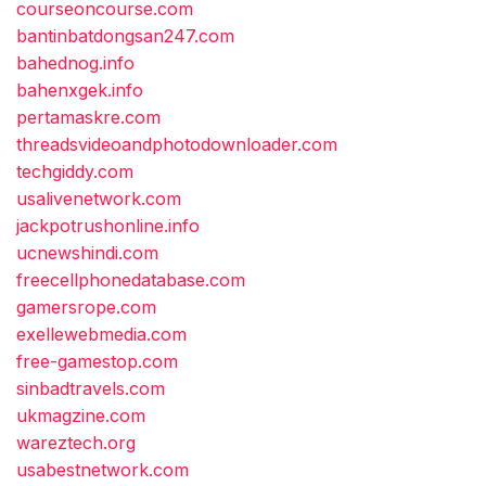
courseoncourse.com
bantinbatdongsan247.com
bahednog.info
bahenxgek.info
pertamaskre.com
threadsvideoandphotodownloader.com
techgiddy.com
usalivenetwork.com
jackpotrushonline.info
ucnewshindi.com
freecellphonedatabase.com
gamersrope.com
exellewebmedia.com
free-gamestop.com
sinbadtravels.com
ukmagzine.com
wareztech.org
usabestnetwork.com