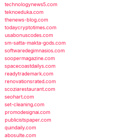
technologynews5.com
teknoeduka.com
thenews-blog.com
todaycryptotimes.com
usabonuscodes.com
sm-satta-makta-gods.com
softwaredegimnasios.com
soopermagazine.com
spacecoastdailys.com
readytrademark.com
renovationsrated.com
scoziarestaurant.com
seohart.com
set-cleaning.com
promodesignai.com
publicistspaper.com
quindaily.com
abosulte.com