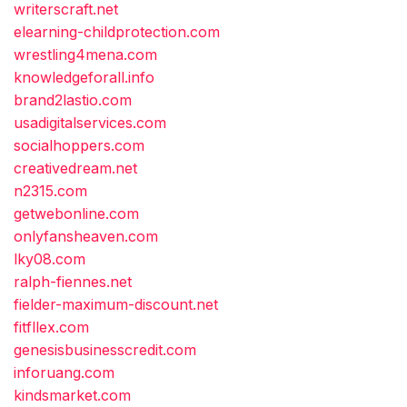
writerscraft.net
elearning-childprotection.com
wrestling4mena.com
knowledgeforall.info
brand2lastio.com
usadigitalservices.com
socialhoppers.com
creativedream.net
n2315.com
getwebonline.com
onlyfansheaven.com
lky08.com
ralph-fiennes.net
fielder-maximum-discount.net
fitfllex.com
genesisbusinesscredit.com
inforuang.com
kindsmarket.com