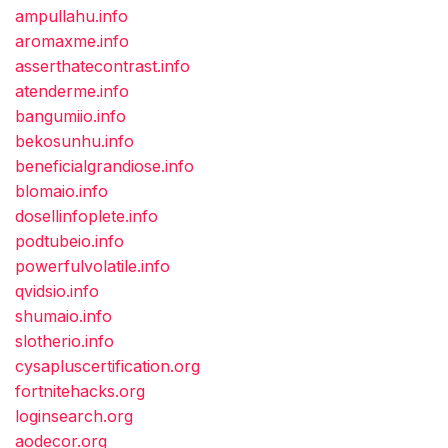
ampullahu.info
aromaxme.info
asserthatecontrast.info
atenderme.info
bangumiio.info
bekosunhu.info
beneficialgrandiose.info
blomaio.info
dosellinfoplete.info
podtubeio.info
powerfulvolatile.info
qvidsio.info
shumaio.info
slotherio.info
cysapluscertification.org
fortnitehacks.org
loginsearch.org
aodecor.org