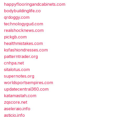
happyflooringandcabinets.com
bodybuildinglife.co
qrdoggy.com
technologygud.com
realshocknews.com
pickgb.com
healthmistakes.com
ksfashiondresses.com
patterntrader.org
cnhpa.net
sitalotus.com
supernotes.org
worldsportsempires.com
updatecentral360.com
katamastah.com
zqscore.net
aseleraio.info
asticio.info