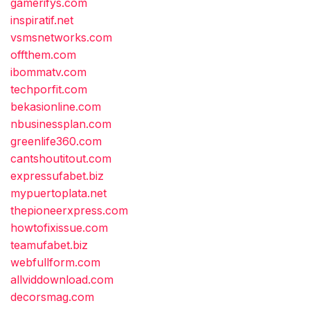
gamerifys.com
inspiratif.net
vsmsnetworks.com
offthem.com
ibommatv.com
techporfit.com
bekasionline.com
nbusinessplan.com
greenlife360.com
cantshoutitout.com
expressufabet.biz
mypuertoplata.net
thepioneerxpress.com
howtofixissue.com
teamufabet.biz
webfullform.com
allviddownload.com
decorsmag.com