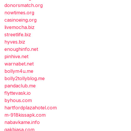
donorsmatch.org
nowtimes.org
casinoeing.org
livemocha.biz
streetlife.biz
hyves.biz
enoughinfo.net
pinhive.net
warnabet.net
bollym4u.me
bolly2tollyblog.me
pandaclub.me
flyttevask.io
byhous.com
hartfordplazahotel.com
m-918kissapk.com
nabavkame.info
gakbiasa.com