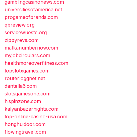
gamblingcasinonews.com
universitiesofamerica.net
progameofbrands.com
qbreview.org
servicewueste.org
zippyrevs.com
matkanumbernow.com
myjobcirculars.com
healthmoreoverfitness.com
topslotxgames.com
routerloggnet.net
dantella6.com
slotsgamesone.com
hispinzone.com
kalyanbazarnights.com
top-online-casino-usa.com
honghuidoor.com
flowingtravel.com