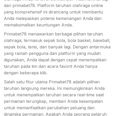
dari primabet78. Platform taruhan olahraga online
yang komprehensif ini dirancang untuk membantu
Anda melepaskan potensi kemenangan Anda dan
memaksimalkan keuntungan Anda.
Primabet78 menawarkan berbagai pilihan taruhan
olahraga, termasuk sepak bola, bola basket, baseball,
sepak bola, tenis, dan banyak lagi. Dengan antarmuka
yang ramah pengguna dan platform yang mudah
digunakan, Anda dapat dengan cepat menempatkan
taruhan pada tim dan acara favorit Anda hanya
dengan beberapa klik.
Salah satu fitur utama Primabet78 adalah pilihan
taruhan langsung mereka. Ini memungkinkan Anda
untuk menempatkan taruhan secara real-time saat
permainan terungkap, memberi Anda kesempatan
untuk memanfaatkan perubahan peluang dan
dinamika permainan. Apakah Anda seorang petaruh