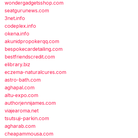
wondergadgetsshop.com
seatgurunews.com
3net.info
codeplex.info
okena.info
akunidpropokerqq.com
bespokecardetailing.com
bestfriendscredit.com
elibrary.biz
eczema-naturalcures.com
astro-bath.com
aghapal.com
altu-expo.com
authorjennijames.com
viajearoma.net
tsutsuji-parkin.com
agharab.com
cheapammousa.com