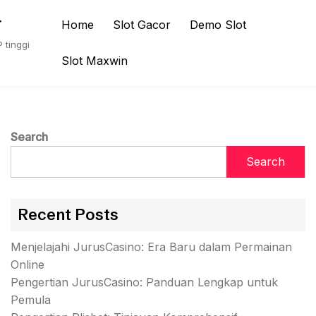
r
Home
Slot Gacor
Demo Slot
 tinggi
Slot Maxwin
Search
Search
Recent Posts
Menjelajahi JurusCasino: Era Baru dalam Permainan
Online
Pengertian JurusCasino: Panduan Lengkap untuk
Pemula