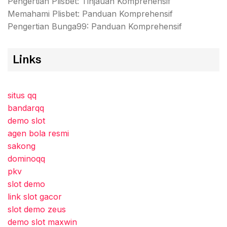
Pengertian Plisbet: Tinjauan Komprehensif
Memahami Plisbet: Panduan Komprehensif
Pengertian Bunga99: Panduan Komprehensif
Links
situs qq
bandarqq
demo slot
agen bola resmi
sakong
dominoqq
pkv
slot demo
link slot gacor
slot demo zeus
demo slot maxwin