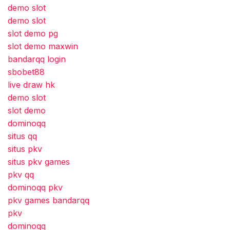
demo slot
demo slot
slot demo pg
slot demo maxwin
bandarqq login
sbobet88
live draw hk
demo slot
slot demo
dominoqq
situs qq
situs pkv
situs pkv games
pkv qq
dominoqq pkv
pkv games bandarqq
pkv
dominoqq