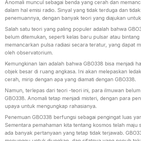
Anomali muncul sebagai benda yang cerah dan memancar ra
dalam hal emisi radio. Sinyal yang tidak terduga dan tid
penemuannya, dengan banyak teori yang diajukan untuk 
Salah satu teori yang paling populer adalah bahwa GBO3
belum ditemukan, seperti kelas baru pulsar atau bintang 
memancarkan pulsa radiasi secara teratur, yang dapat me
oleh observatorium.
Kemungkinan lain adalah bahwa GBO338 bisa menjadi hasi
objek besar di ruang angkasa. Ini akan melepaskan ledaka
cerah, mirip dengan apa yang diamati dengan GBO338.
Namun, terlepas dari teori -teori ini, para ilmuwan belu
GBO338. Anomali tetap menjadi misteri, dengan para pene
upaya untuk mengungkap rahasianya.
Penemuan GBO338 berfungsi sebagai pengingat luas yang
Sementara pemahaman kita tentang kosmos telah maju se
ada banyak pertanyaan yang tetap tidak terjawab. GBO33
menunggu untuk diungkap, dan sifatnya yang penuh teka