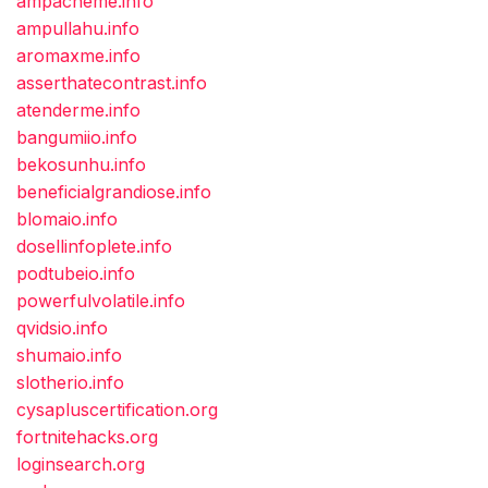
ampacheme.info
ampullahu.info
aromaxme.info
asserthatecontrast.info
atenderme.info
bangumiio.info
bekosunhu.info
beneficialgrandiose.info
blomaio.info
dosellinfoplete.info
podtubeio.info
powerfulvolatile.info
qvidsio.info
shumaio.info
slotherio.info
cysapluscertification.org
fortnitehacks.org
loginsearch.org