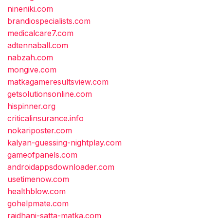
nineniki.com
brandiospecialists.com
medicalcare7.com
adtennaball.com
nabzah.com
mongive.com
matkagameresultsview.com
getsolutionsonline.com
hispinner.org
criticalinsurance.info
nokariposter.com
kalyan-guessing-nightplay.com
gameofpanels.com
androidappsdownloader.com
usetimenow.com
healthblow.com
gohelpmate.com
rajdhani-satta-matka.com