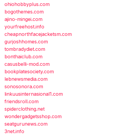
ohiohobbyplus.com
bogothemes.com
ajino-mingei.com
yourfreehost.info
cheapnorthfacejacketsm.com
gurjoshhomes.com
tombradydiet.com
bonthaiclub.com
casusbelli-mod.com
bookplatesociety.com
lebnewsmedia.com
sonosonora.com
linkuusinternasional1.com
friendsroll.com
spiderclothing.net
wondergadgetsshop.com
seatgurunews.com
3net.info