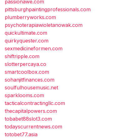
passionawe.com
pittsburghpaintingprofessionals.com
plumberryworks.com
psychoterapiawioletanowak.com
quickultimate.com
quirkyquester.com
sexmedicineformen.com
shiftripple.com
slotterpercaya.co
smartcoolbox.com
sohanjitfinances.com
soulfulhousemusic.net
sparklooms.com
tacticalcontractingllc.com
thecapitalpowers.com
tobabet88slot3.com
todayscurrentnews.com
totobet77.asia