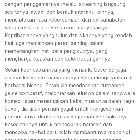
dengan penggemarnya melalui streaming langsung,
sesi tanya jawab, dan bentuk interaksi lainnya,
menciptakan rasa kebersamaan dan persahabatan
yang membuat banyak orang menyukainya.
Kepribadiannya yang tulus dan sikapnya yang rendah
hati juga memainkan peran penting dalam
memenangkan hati para pengikutnya, yang
menghargai keaslian dan keterhubungannya.
Selain kepribadiannya yang menarik, Gacor69 juga
dikenal karena kemampuannya yang mengesankan di
berbagai bidang. Entah dia mendominasi turnamen
game kompetitif, melontarkan lelucon dalam sandiwara
komedi, atau menampilkan bakat musiknya dalam lagu
cover, dia tidak pernah gagal untuk mengesankan
penontonnya dengan keserbagunaan dan bakatnya.
Kesediaannya untuk mendobrak batasan dan
mencoba hal-hal baru telah membantunya menonjol