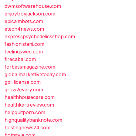
dwmsoftwarehouse.com
enjoytroyjackson.com
epicaimbots.com
etech4news.com
expresspsychedelicsshop.com
fashionistani.com
feelingswed.com
firecabal.com
forbessmagazine.com
globalmarketlivetoday.com
gpl-license.com
grow2every.com
healthhousecare.com
healthkartreview.com
helpquitporn.com
highqualitybanknote.com
hostingnews24.com
hottstyle.com