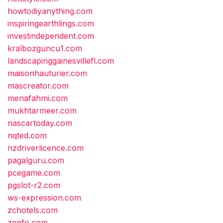
howtodiyanything.com
inspiringearthlings.com
investindependent.com
kralbozguncu1.com
landscapinggainesvillefl.com
maisonhauturier.com
mascreator.com
menafahmi.com
mukhtarmeer.com
nascartoday.com
nqted.com
nzdriverlicence.com
pagalguru.com
pcegame.com
pgslot-r2.com
ws-expression.com
zchotels.com
zepfo.com