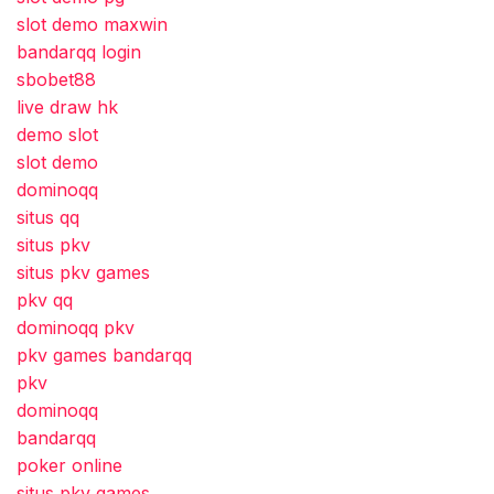
slot demo maxwin
bandarqq login
sbobet88
live draw hk
demo slot
slot demo
dominoqq
situs qq
situs pkv
situs pkv games
pkv qq
dominoqq pkv
pkv games bandarqq
pkv
dominoqq
bandarqq
poker online
situs pkv games