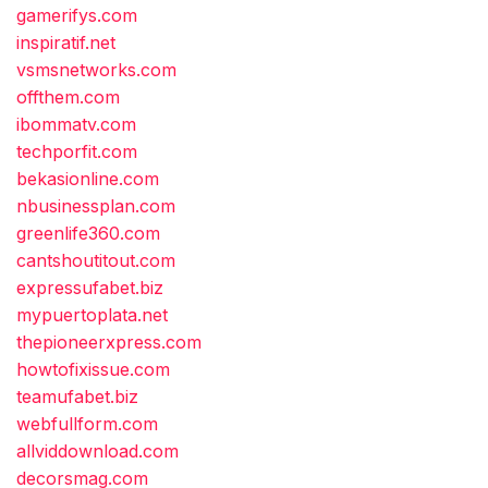
gamerifys.com
inspiratif.net
vsmsnetworks.com
offthem.com
ibommatv.com
techporfit.com
bekasionline.com
nbusinessplan.com
greenlife360.com
cantshoutitout.com
expressufabet.biz
mypuertoplata.net
thepioneerxpress.com
howtofixissue.com
teamufabet.biz
webfullform.com
allviddownload.com
decorsmag.com