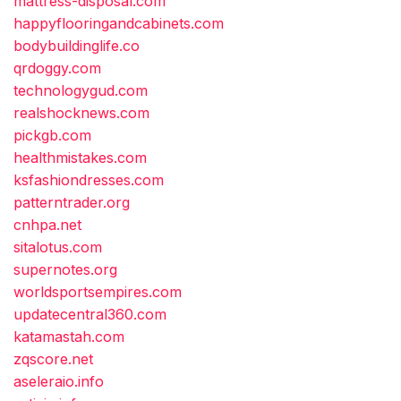
mattress-disposal.com
happyflooringandcabinets.com
bodybuildinglife.co
qrdoggy.com
technologygud.com
realshocknews.com
pickgb.com
healthmistakes.com
ksfashiondresses.com
patterntrader.org
cnhpa.net
sitalotus.com
supernotes.org
worldsportsempires.com
updatecentral360.com
katamastah.com
zqscore.net
aseleraio.info