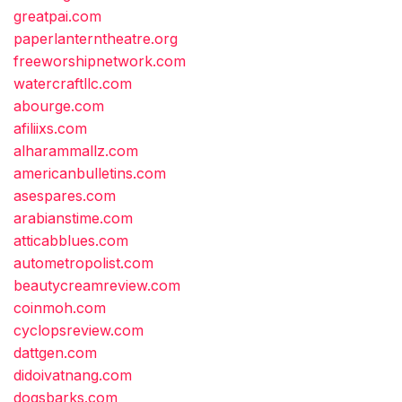
greatpai.com
paperlanterntheatre.org
freeworshipnetwork.com
watercraftllc.com
abourge.com
afiliixs.com
alharammallz.com
americanbulletins.com
asespares.com
arabianstime.com
atticabblues.com
autometropolist.com
beautycreamreview.com
coinmoh.com
cyclopsreview.com
dattgen.com
didoivatnang.com
dogsbarks.com