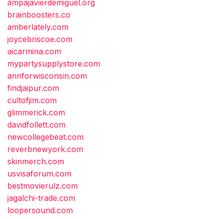
ampajavierdemiguel.org
brainboosters.co
amberlately.com
joycebriscoe.com
aicarmina.com
mypartysupplystore.com
annforwisconsin.com
findjaipur.com
cultofjim.com
glimmerick.com
davidfollett.com
newcollegebeat.com
reverbnewyork.com
skinmerch.com
usvisaforum.com
bestmovierulz.com
jagalchi-trade.com
loopersound.com