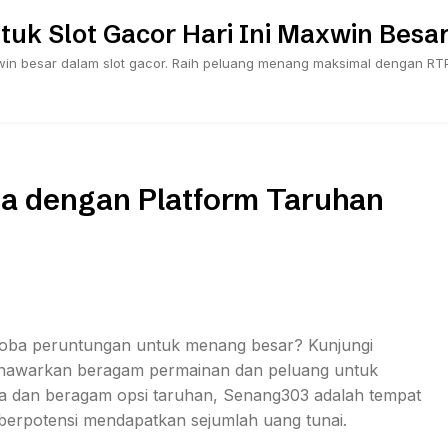
tuk Slot Gacor Hari Ini Maxwin Besa
xwin besar dalam slot gacor. Raih peluang menang maksimal dengan RTP
 dengan Platform Taruhan
oba peruntungan untuk menang besar? Kunjungi
menawarkan beragam permainan dan peluang untuk
 dan beragam opsi taruhan, Senang303 adalah tempat
erpotensi mendapatkan sejumlah uang tunai.