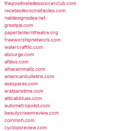
thepositiveladiessoccerclub.com
recetasdecocinafaciles.com
naildesignsidea.net
greatpai.com
paperlanterntheatre.org
freeworshipnetwork.com
watercraftllc.com
abourge.com
afiliixs.com
alharammallz.com
americanbulletins.com
asespares.com
arabianstime.com
atticabblues.com
autometropolist.com
beautycreamreview.com
coinmoh.com
cyclopsreview.com