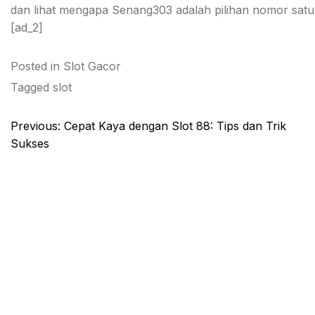
dan lihat mengapa Senang303 adalah pilihan nomor satu
[ad_2]
Posted in
Slot Gacor
Tagged
slot
Post
Previous:
Cepat Kaya dengan Slot 88: Tips dan Trik
navigation
Sukses