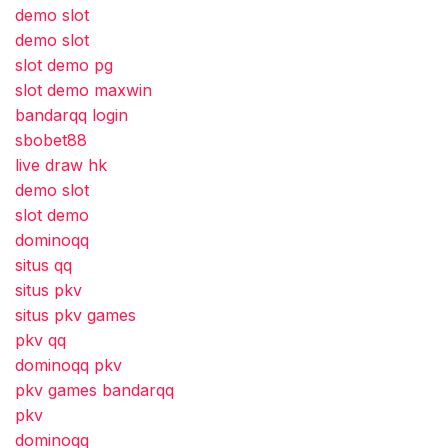
demo slot
demo slot
slot demo pg
slot demo maxwin
bandarqq login
sbobet88
live draw hk
demo slot
slot demo
dominoqq
situs qq
situs pkv
situs pkv games
pkv qq
dominoqq pkv
pkv games bandarqq
pkv
dominoqq