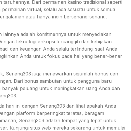
 taruhannya. Dari permainan kasino tradisional seperti
n permainan virtual, selalu ada sesuatu untuk semua
rpengalaman atau hanya ingin bersenang-senang,
 lainnya adalah komitmennya untuk menyediakan
ngan teknologi enkripsi tercanggih dan kebijakan
ibadi dan keuangan Anda selalu terlindungi saat Anda
gkinkan Anda untuk fokus pada hal yang benar-benar
ik, Senang303 juga menawarkan sejumlah bonus dan
gan. Dari bonus sambutan untuk pengguna baru
ada banyak peluang untuk meningkatkan uang Anda dan
ang303.
hari ini dengan Senang303 dan lihat apakah Anda
Dengan platform berperingkat teratas, beragam
amanan, Senang303 adalah tempat yang tepat untuk
ar. Kunjungi situs web mereka sekarang untuk memulai