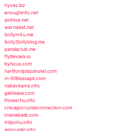
hyves.biz
enoughinfo.net
pinhive.net
warnabet.net
bollym4u.me
bolly2tollyblog.me
pandaclub.me
flyttevask.io
byhous.com
hartfordplazahotel.com
m-918kissapk.com
nabavkame.info
gakbiasa.com
iflowerhu.info
chicagocrystalconnection.com
imanabadii.com
trilipohu.info
appruptio.info