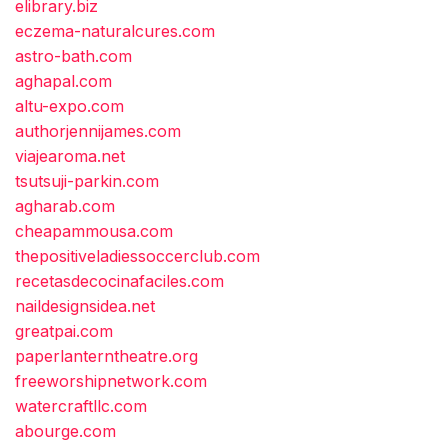
elibrary.biz
eczema-naturalcures.com
astro-bath.com
aghapal.com
altu-expo.com
authorjennijames.com
viajearoma.net
tsutsuji-parkin.com
agharab.com
cheapammousa.com
thepositiveladiessoccerclub.com
recetasdecocinafaciles.com
naildesignsidea.net
greatpai.com
paperlanterntheatre.org
freeworshipnetwork.com
watercraftllc.com
abourge.com