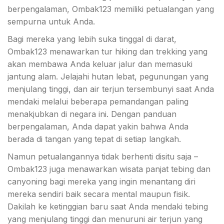
berpengalaman, Ombak123 memiliki petualangan yang
sempurna untuk Anda.
Bagi mereka yang lebih suka tinggal di darat,
Ombak123 menawarkan tur hiking dan trekking yang
akan membawa Anda keluar jalur dan memasuki
jantung alam. Jelajahi hutan lebat, pegunungan yang
menjulang tinggi, dan air terjun tersembunyi saat Anda
mendaki melalui beberapa pemandangan paling
menakjubkan di negara ini. Dengan panduan
berpengalaman, Anda dapat yakin bahwa Anda
berada di tangan yang tepat di setiap langkah.
Namun petualangannya tidak berhenti disitu saja –
Ombak123 juga menawarkan wisata panjat tebing dan
canyoning bagi mereka yang ingin menantang diri
mereka sendiri baik secara mental maupun fisik.
Dakilah ke ketinggian baru saat Anda mendaki tebing
yang menjulang tinggi dan menuruni air terjun yang