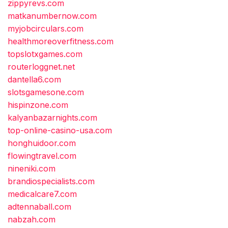
zippyrevs.com
matkanumbernow.com
myjobcirculars.com
healthmoreoverfitness.com
topslotxgames.com
routerloggnet.net
dantella6.com
slotsgamesone.com
hispinzone.com
kalyanbazarnights.com
top-online-casino-usa.com
honghuidoor.com
flowingtravel.com
nineniki.com
brandiospecialists.com
medicalcare7.com
adtennaball.com
nabzah.com