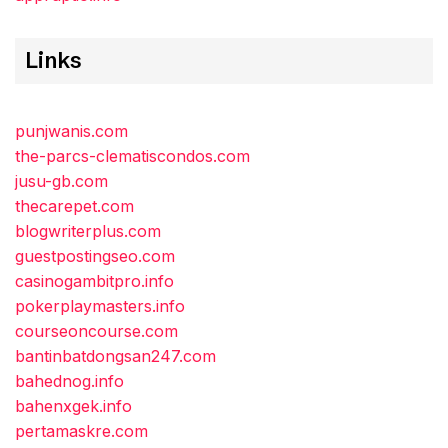
Links
punjwanis.com
the-parcs-clematiscondos.com
jusu-gb.com
thecarepet.com
blogwriterplus.com
guestpostingseo.com
casinogambitpro.info
pokerplaymasters.info
courseoncourse.com
bantinbatdongsan247.com
bahednog.info
bahenxgek.info
pertamaskre.com