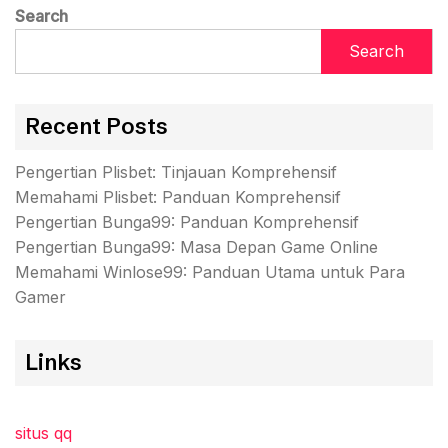
Search
Search
Recent Posts
Pengertian Plisbet: Tinjauan Komprehensif
Memahami Plisbet: Panduan Komprehensif
Pengertian Bunga99: Panduan Komprehensif
Pengertian Bunga99: Masa Depan Game Online
Memahami Winlose99: Panduan Utama untuk Para
Gamer
Links
situs qq