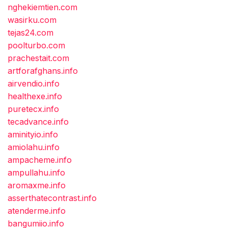
nghekiemtien.com
wasirku.com
tejas24.com
poolturbo.com
prachestait.com
artforafghans.info
airvendio.info
healthexe.info
puretecx.info
tecadvance.info
aminityio.info
amiolahu.info
ampacheme.info
ampullahu.info
aromaxme.info
asserthatecontrast.info
atenderme.info
bangumiio.info