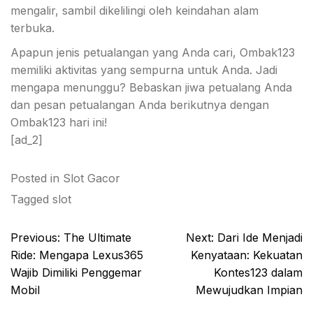
mengalir, sambil dikelilingi oleh keindahan alam
terbuka.
Apapun jenis petualangan yang Anda cari, Ombak123
memiliki aktivitas yang sempurna untuk Anda. Jadi
mengapa menunggu? Bebaskan jiwa petualang Anda
dan pesan petualangan Anda berikutnya dengan
Ombak123 hari ini!
[ad_2]
Posted in
Slot Gacor
Tagged
slot
Post
Previous:
The Ultimate
Next:
Dari Ide Menjadi
navigation
Ride: Mengapa Lexus365
Kenyataan: Kekuatan
Wajib Dimiliki Penggemar
Kontes123 dalam
Mobil
Mewujudkan Impian