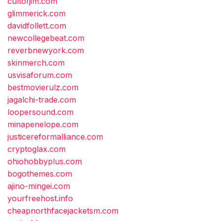
cultofjim.com
glimmerick.com
davidfollett.com
newcollegebeat.com
reverbnewyork.com
skinmerch.com
usvisaforum.com
bestmovierulz.com
jagalchi-trade.com
loopersound.com
minapenelope.com
justicereformalliance.com
cryptoglax.com
ohiohobbyplus.com
bogothemes.com
ajino-mingei.com
yourfreehost.info
cheapnorthfacejacketsm.com