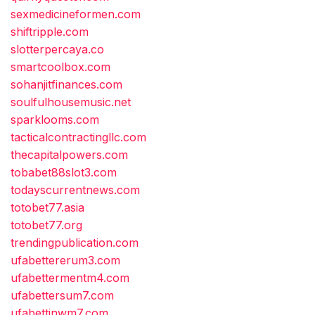
sexmedicineformen.com
shiftripple.com
slotterpercaya.co
smartcoolbox.com
sohanjitfinances.com
soulfulhousemusic.net
sparklooms.com
tacticalcontractingllc.com
thecapitalpowers.com
tobabet88slot3.com
todayscurrentnews.com
totobet77.asia
totobet77.org
trendingpublication.com
ufabettererum3.com
ufabettermentm4.com
ufabettersum7.com
ufabettinwm7.com