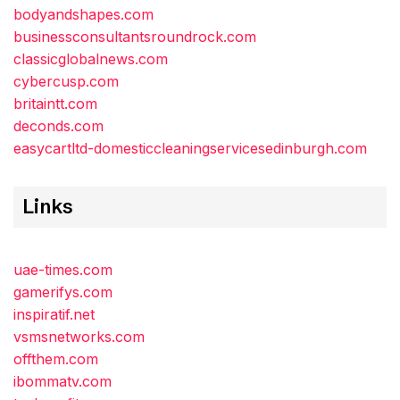
bodyandshapes.com
businessconsultantsroundrock.com
classicglobalnews.com
cybercusp.com
britaintt.com
deconds.com
easycartltd-domesticcleaningservicesedinburgh.com
Links
uae-times.com
gamerifys.com
inspiratif.net
vsmsnetworks.com
offthem.com
ibommatv.com