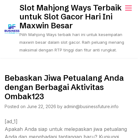
Skip
Slot Mahjong Ways Terbaik
to
untuk Slot Gacor Hari Ini
content
Maxwin Besar
Pilih Mahjong Ways terbaik hari ini untuk kesempatan
maxwin besar dalam slot gacor. Raih peluang menang
maksimal dengan RTP tinggi dan fitur anti rungkat.
Bebaskan Jiwa Petualang Anda
dengan Berbagai Aktivitas
Ombak123
Posted on
June 22, 2026
by
admin@businessfuture.info
[ad_1]
Apakah Anda siap untuk melepaskan jiwa petualang
Anda dan menghadapi tantangan baru? Kunjungi