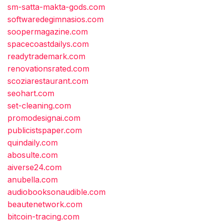
sm-satta-makta-gods.com
softwaredegimnasios.com
soopermagazine.com
spacecoastdailys.com
readytrademark.com
renovationsrated.com
scoziarestaurant.com
seohart.com
set-cleaning.com
promodesignai.com
publicistspaper.com
quindaily.com
abosulte.com
aiverse24.com
anubella.com
audiobooksonaudible.com
beautenetwork.com
bitcoin-tracing.com