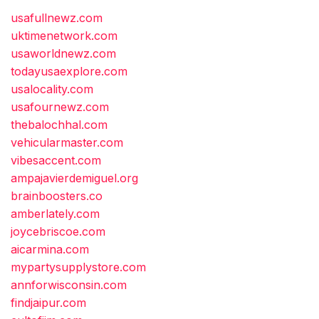
usafullnewz.com
uktimenetwork.com
usaworldnewz.com
todayusaexplore.com
usalocality.com
usafournewz.com
thebalochhal.com
vehicularmaster.com
vibesaccent.com
ampajavierdemiguel.org
brainboosters.co
amberlately.com
joycebriscoe.com
aicarmina.com
mypartysupplystore.com
annforwisconsin.com
findjaipur.com