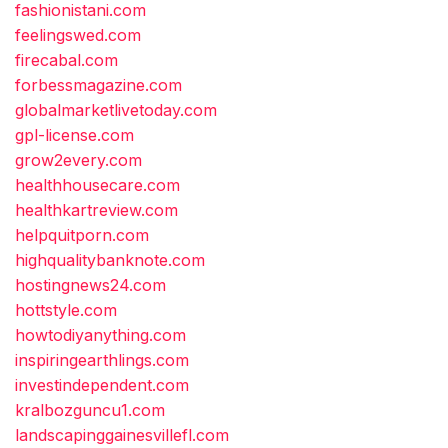
fashionistani.com
feelingswed.com
firecabal.com
forbessmagazine.com
globalmarketlivetoday.com
gpl-license.com
grow2every.com
healthhousecare.com
healthkartreview.com
helpquitporn.com
highqualitybanknote.com
hostingnews24.com
hottstyle.com
howtodiyanything.com
inspiringearthlings.com
investindependent.com
kralbozguncu1.com
landscapinggainesvillefl.com