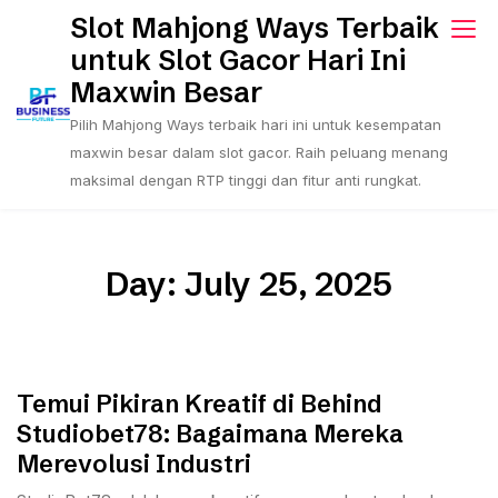
Skip
Slot Mahjong Ways Terbaik
to
untuk Slot Gacor Hari Ini
content
Maxwin Besar
Pilih Mahjong Ways terbaik hari ini untuk kesempatan
maxwin besar dalam slot gacor. Raih peluang menang
maksimal dengan RTP tinggi dan fitur anti rungkat.
Day:
July 25, 2025
Temui Pikiran Kreatif di Behind
Studiobet78: Bagaimana Mereka
Merevolusi Industri