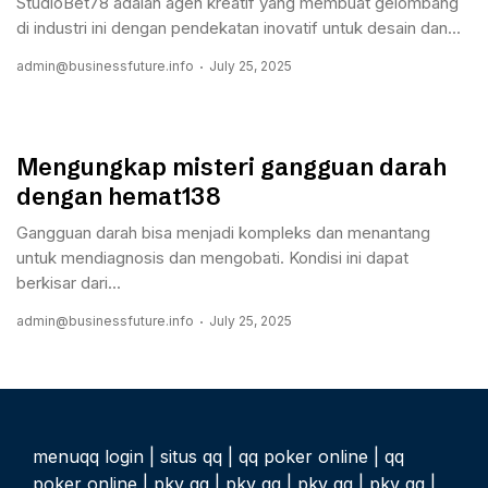
StudioBet78 adalah agen kreatif yang membuat gelombang
di industri ini dengan pendekatan inovatif untuk desain dan...
admin@businessfuture.info
July 25, 2025
Mengungkap misteri gangguan darah
dengan hemat138
Gangguan darah bisa menjadi kompleks dan menantang
untuk mendiagnosis dan mengobati. Kondisi ini dapat
berkisar dari...
admin@businessfuture.info
July 25, 2025
menuqq login
|
situs qq
|
qq poker online
|
qq
poker online
|
pkv qq
|
pkv qq
|
pkv qq
|
pkv qq
|